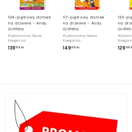
104-piętrowy domek
117-piętrowy domek
130-p
na drzewie - Andy
na drzewie - Andy
na drz
Griffiths
Griffiths
Griffi
Wydawnictwo Nasza
Wydawnictwo Nasza
Wydawni
Księgarnia
Księgarnia
Księgar
139
1
149
1
129
00 kr
00 kr
00 
3
4
9
9
,
,
0
0
0
0
k
k
r
r