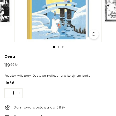
Cena
Regularna
119
119,00
00 kr
cena
kr
Podatek wliczony.
Dostawa
naliczana w kolejnym kroku
Ilość
−
+
Darmowa dostawa od 599kr