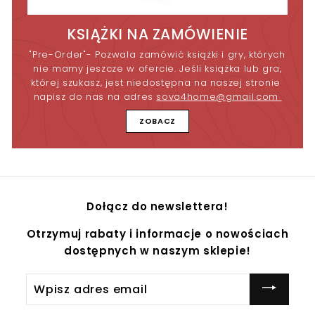
KSIĄŻKI NA ZAMÓWIENIE
"Pre-Order"- Pozwala zamówić książki i gry, których
nie mamy jeszcze w ofercie. Jeśli książka lub gra,
której szukasz, jest niedostępna na naszej stronie
napisz do nas na adres
sova4home@gmail.com
ZOBACZ
Dołącz do newslettera!
Otrzymuj rabaty i informacje o nowościach
dostępnych w naszym sklepie!
Wpisz
adres
email