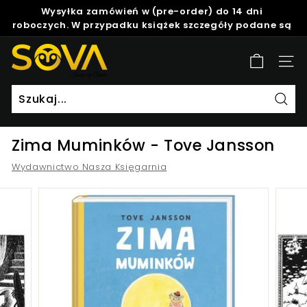
Skip
Wysyłka zamówień w (pre-order) do 14 dni
to
roboczych. W przypadku książek szczegóły podane są
Pause
content
w opisie produktu.
slideshow
S
Site
o
v
a
Szuk
Zima Muminków - Tove Jansson
Wydawnictwo Nasza Księgarnia