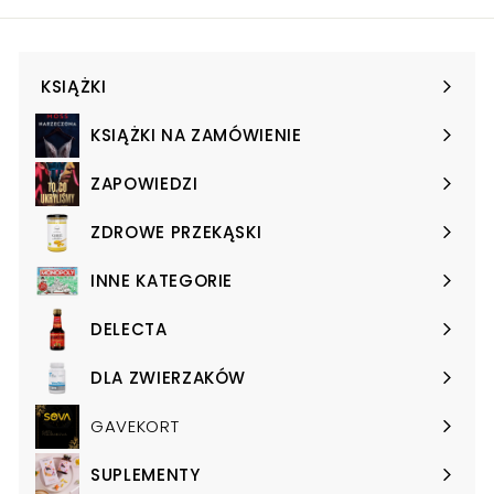
KSIĄŻKI
Expand
submenu
KSIĄŻKI NA ZAMÓWIENIE
Expand
submenu
ZAPOWIEDZI
Expand
submenu
ZDROWE PRZEKĄSKI
Expand
submenu
INNE KATEGORIE
Expand
submenu
DELECTA
Expand
submenu
DLA ZWIERZAKÓW
Expand
submenu
GAVEKORT
SUPLEMENTY
Expand