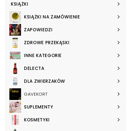
KSIĄŻKI
Expand
submenu
KSIĄŻKI NA ZAMÓWIENIE
Expand
submenu
ZAPOWIEDZI
Expand
submenu
ZDROWE PRZEKĄSKI
Expand
submenu
INNE KATEGORIE
Expand
submenu
DELECTA
Expand
submenu
DLA ZWIERZAKÓW
Expand
submenu
GAVEKORT
SUPLEMENTY
Expand
submenu
KOSMETYKI
Expand
submenu