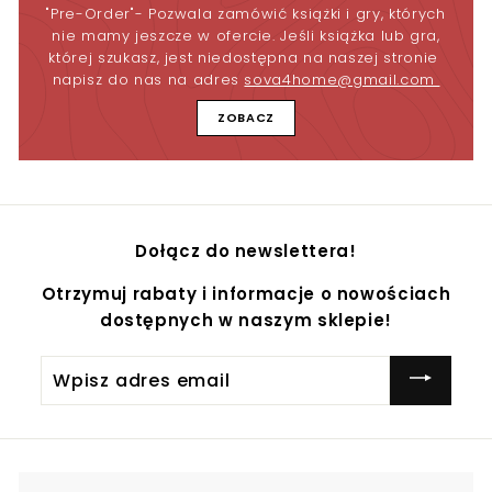
"Pre-Order"- Pozwala zamówić książki i gry, których
nie mamy jeszcze w ofercie. Jeśli książka lub gra,
której szukasz, jest niedostępna na naszej stronie
napisz do nas na adres
sova4home@gmail.com
ZOBACZ
Dołącz do newslettera!
Otrzymuj rabaty i informacje o nowościach
dostępnych w naszym sklepie!
Wpisz
adres
email