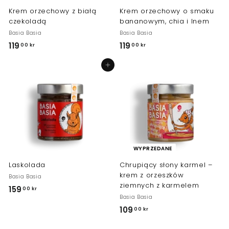
N
a
Krem orzechowy z białą
Krem orzechowy o smaku
A
czekoladą
bananowym, chia i lnem
Basia Basia
Basia Basia
119
1
119
1
00 kr
00 kr
1
1
Dodaj do koszyka
9
9
,
,
0
0
0
0
k
k
r
r
WYPRZEDANE
Laskolada
Chrupiący słony karmel –
krem z orzeszków
Basia Basia
ziemnych z karmelem
159
1
00 kr
Basia Basia
5
109
1
00 kr
9
0
,