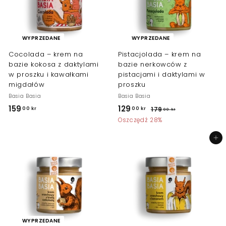
WYPRZEDANE
WYPRZEDANE
Cocolada – krem na
Pistacjolada – krem na
bazie kokosa z daktylami
bazie nerkowców z
w proszku i kawałkami
pistacjami i daktylami w
migdałów
proszku
Basia Basia
Basia Basia
C
R
159
1
129
1
00 kr
00 kr
179
1
00 kr
E
e
7
5
2
Oszczędź 28%
N
g
9
9
9
,
A
u
Dodaj do koszyka
,
,
0
P
l
0
0
0
R
a
k
O
r
0
0
r
M
n
k
k
O
a
r
r
C
c
Y
e
J
n
WYPRZEDANE