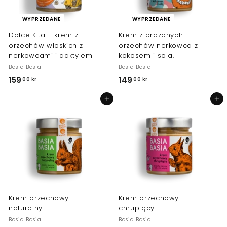
Y
e
J
n
WYPRZEDANE
WYPRZEDANE
N
a
Dolce Kita – krem z
Krem z prażonych
A
orzechów włoskich z
orzechów nerkowca z
nerkowcami i daktylem
kokosem i solą.
Basia Basia
Basia Basia
159
1
149
1
00 kr
00 kr
5
4
Dodaj do koszyka
Dodaj do koszyka
9
9
,
,
0
0
0
0
k
k
r
r
Krem orzechowy
Krem orzechowy
naturalny
chrupiący
Basia Basia
Basia Basia