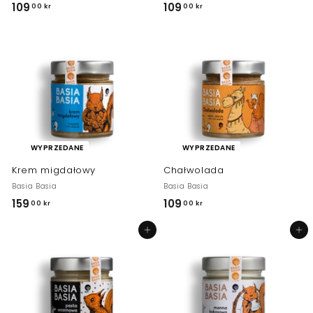
109
1
109
1
00 kr
00 kr
0
0
9
9
,
,
0
0
0
0
k
k
r
r
WYPRZEDANE
WYPRZEDANE
Krem migdałowy
Chałwolada
Basia Basia
Basia Basia
159
1
109
1
00 kr
00 kr
5
0
Dodaj do koszyka
Dodaj do koszyka
9
9
,
,
0
0
0
0
k
k