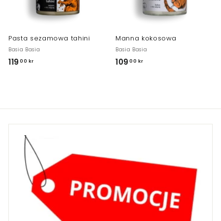
r
r
Pasta sezamowa tahini
Manna kokosowa
Basia Basia
Basia Basia
119
1
109
1
00 kr
00 kr
1
0
9
9
,
,
0
0
0
0
k
k
r
r