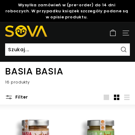
Skip
Wysyłka zamówień w (pre-order) do 14 dni
to
roboczych. W przypadku książek szczegóły podane są
Pause
content
w opisie produktu.
slideshow
S
Site
o
v
a
Szuk
BASIA BASIA
16 produkty
Filter
Duży
Mały
List