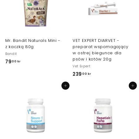
0
0
k
k
r
r
Mr. Bandit Naturals Mini -
VET EXPERT DIARVET -
z kaczką 80g
preparat wspomagający
w ostrej biegunce dla
Bandit
psów i kotów 20g
79
7
00 kr
Vet Expert
9
239
2
00 kr
,
3
0
Dodaj do koszyka
Dodaj do koszyka
9
0
,
k
0
r
0
k
r