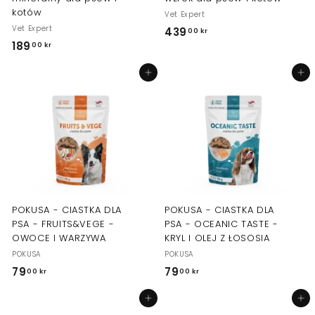
kotów
Vet Expert
Vet Expert
439
4
00 kr
189
1
00 kr
3
8
9
Dodaj do koszyka
Dodaj do koszyka
9
,
,
0
0
0
0
k
k
r
r
POKUSA - CIASTKA DLA
POKUSA - CIASTKA DLA
PSA - FRUITS&VEGE -
PSA - OCEANIC TASTE -
OWOCE I WARZYWA
KRYL I OLEJ Z ŁOSOSIA
POKUSA
POKUSA
79
7
79
7
00 kr
00 kr
9
9
Dodaj do koszyka
Dodaj do koszyka
,
,