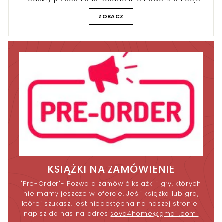
ZOBACZ
KSIĄŻKI NA ZAMÓWIENIE
"Pre-Order"- Pozwala zamówić książki i gry, których
nie mamy jeszcze w ofercie. Jeśli książka lub gra,
której szukasz, jest niedostępna na naszej stronie
napisz do nas na adres
sova4home@gmail.com