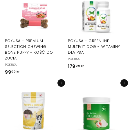
0
0
0
0
k
k
r
r
POKUSA - PREMIUM
POKUSA - GREENLINE
SELECTION CHEWING
MULTIVIT DOG - WITAMINY
BONE PUPPY - KOŚĆ DO
DLA PSA
ŻUCIA
POKUSA
POKUSA
179
1
00 kr
99
9
00 kr
7
9
9
Dodaj do koszyka
Dodaj do koszyka
,
,
0
0
0
0
k
k
r
r