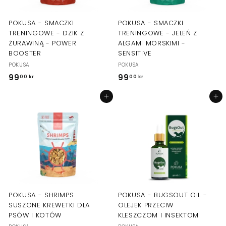
k
r
POKUSA - SMACZKI
POKUSA - SMACZKI
TRENINGOWE - DZIK Z
TRENINGOWE - JELEŃ Z
ŻURAWINĄ - POWER
ALGAMI MORSKIMI -
BOOSTER
SENSITIVE
POKUSA
POKUSA
99
9
99
9
00 kr
00 kr
9
9
Dodaj do koszyka
Dodaj do koszyka
,
,
0
0
0
0
k
k
r
r
POKUSA - SHRIMPS
POKUSA - BUGSOUT OIL -
SUSZONE KREWETKI DLA
OLEJEK PRZECIW
PSÓW I KOTÓW
KLESZCZOM I INSEKTOM