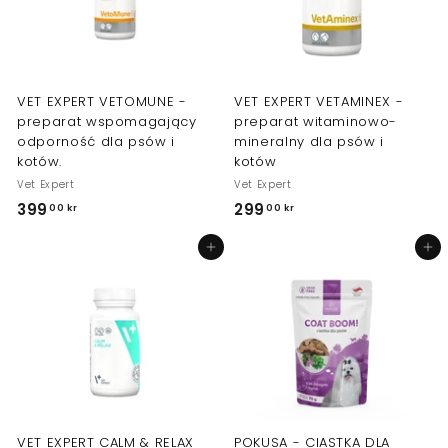
k
r
VET EXPERT VETOMUNE -
VET EXPERT VETAMINEX -
preparat wspomagający
preparat witaminowo-
odporność dla psów i
mineralny dla psów i
kotów.
kotów
Vet Expert
Vet Expert
399
3
299
2
00 kr
00 kr
9
9
Dodaj do koszyka
Dodaj do koszyka
9
9
,
,
0
0
0
0
k
k
r
r
VET EXPERT CALM & RELAX
POKUSA - CIASTKA DLA