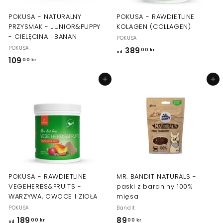
POKUSA - NATURALNY
POKUSA - RAWDIETLINE
PRZYSMAK - JUNIOR&PUPPY
KOLAGEN (COLLAGEN)
- CIELĘCINA I BANAN
POKUSA
POKUSA
389
o
00 kr
od
109
1
00 kr
d
0
3
Dodaj do koszyka
Dodaj do koszyka
9
8
,
9
0
,
0
0
k
0
r
k
r
POKUSA - RAWDIETLINE
MR. BANDIT NATURALS -
VEGEHERBS&FRUITS -
paski z baraniny 100%
WARZYWA, OWOCE I ZIOŁA
mięsa
POKUSA
Bandit
189
o
89
8
00 kr
00 kr
od