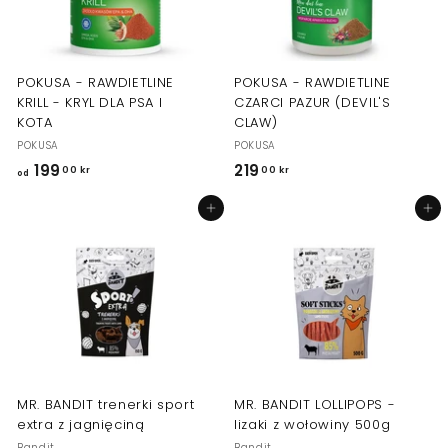
0
k
r
POKUSA - RAWDIETLINE
POKUSA - RAWDIETLINE
KRILL - KRYL DLA PSA I
CZARCI PAZUR (DEVIL'S
KOTA
CLAW)
POKUSA
POKUSA
199
o
219
2
00 kr
00 kr
od
d
1
Dodaj do koszyka
Dodaj do koszyka
1
9
9
,
9
0
,
0
0
k
0
r
k
r
MR. BANDIT trenerki sport
MR. BANDIT LOLLIPOPS -
extra z jagnięciną
lizaki z wołowiny 500g
Bandit
Bandit