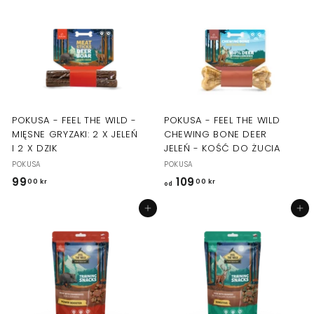
0
0
0
0
k
k
r
r
POKUSA - FEEL THE WILD -
POKUSA - FEEL THE WILD
MIĘSNE GRYZAKI: 2 X JELEŃ
CHEWING BONE DEER
I 2 X DZIK
JELEŃ - KOŚĆ DO ŻUCIA
POKUSA
POKUSA
99
9
109
o
00 kr
00 kr
od
9
d
Dodaj do koszyka
Dodaj do koszyka
,
1
0
0
0
9
k
,
r
0
0