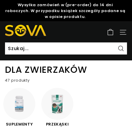
Skip
Wysyłka zamówień w (pre-order) do 14 dni
to
roboczych. W przypadku książek szczegóły podane są
Pause
content
w opisie produktu.
slideshow
S
Site
o
v
a
Szuk
DLA ZWIERZAKÓW
47 produkty
SUPLEMENTY
PRZEKĄSKI