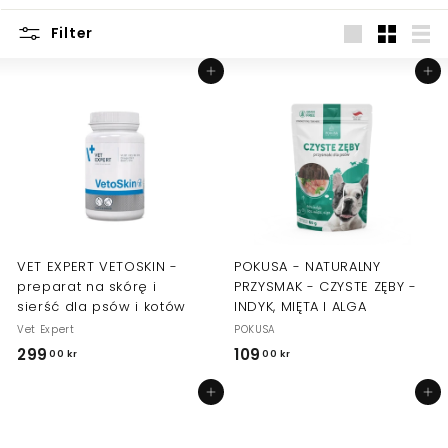
Filter
Duży
Mały
List
Dodaj do koszyka
Dodaj do koszyka
VET EXPERT VETOSKIN -
POKUSA - NATURALNY
preparat na skórę i
PRZYSMAK - CZYSTE ZĘBY -
sierść dla psów i kotów
INDYK, MIĘTA I ALGA
Vet Expert
POKUSA
299
2
109
1
00 kr
00 kr
9
0
Dodaj do koszyka
Dodaj do koszyka
9
9
,
,