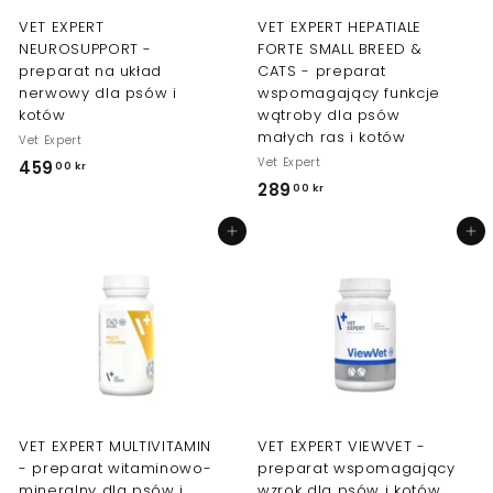
VET EXPERT
VET EXPERT HEPATIALE
NEUROSUPPORT -
FORTE SMALL BREED &
preparat na układ
CATS - preparat
nerwowy dla psów i
wspomagający funkcje
kotów
wątroby dla psów
małych ras i kotów
Vet Expert
Vet Expert
459
4
00 kr
289
2
00 kr
5
8
9
Dodaj do koszyka
Dodaj do koszyka
9
,
,
0
0
0
0
k
k
r
r
VET EXPERT MULTIVITAMIN
VET EXPERT VIEWVET -
- preparat witaminowo-
preparat wspomagający
mineralny dla psów i
wzrok dla psów i kotów