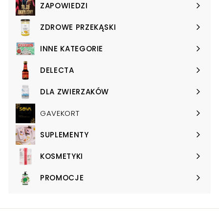
submenu
ZAPOWIEDZI
Expand
submenu
ZDROWE PRZEKĄSKI
Expand
submenu
INNE KATEGORIE
Expand
submenu
DELECTA
Expand
submenu
DLA ZWIERZAKÓW
Expand
submenu
GAVEKORT
SUPLEMENTY
Expand
submenu
KOSMETYKI
Expand
submenu
PROMOCJE
Expand
submenu