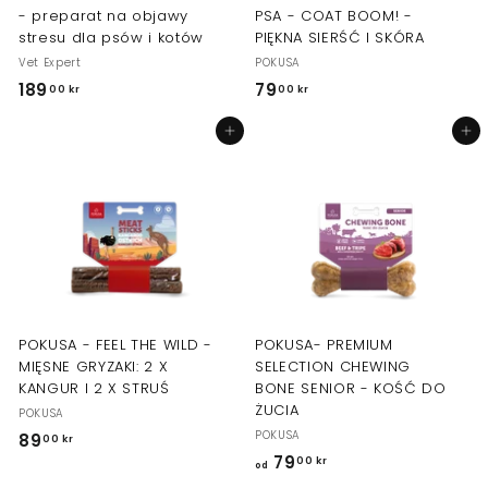
- preparat na objawy
PSA - COAT BOOM! -
stresu dla psów i kotów
PIĘKNA SIERŚĆ I SKÓRA
Vet Expert
POKUSA
189
1
79
7
00 kr
00 kr
8
9
Dodaj do koszyka
Dodaj do koszyka
9
,
,
0
0
0
0
k
k
r
r
POKUSA - FEEL THE WILD -
POKUSA- PREMIUM
MIĘSNE GRYZAKI: 2 X
SELECTION CHEWING
KANGUR I 2 X STRUŚ
BONE SENIOR - KOŚĆ DO
ŻUCIA
POKUSA
POKUSA
89
8
00 kr
79
o
00 kr
9
od