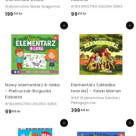
Wydawnictwo Nasza Księgarnia
WYDAWNICTWO ZIELONA SOWA
199
1
99
9
00 kr
00 kr
9
9
Dodaj do koszyka
Dodaj do koszyka
9
,
,
0
0
0
0
k
k
r
r
Nowy elementarz 4-latka
Elementarz (okładka
- Pietruczuk-Bogucka
twarda) - Falski Marian
Elżbieta
WSiP Wydawnictwa Szkolne i
Pedagogiczne
WYDAWNICTWO ZIELONA SOWA
399
3
00 kr
99
9
00 kr
9
9
Dodaj do koszyka
Dodaj do koszyka
9
,
,
0