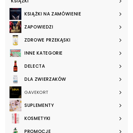
KSIĄŻKI
Expand
submenu
KSIĄŻKI NA ZAMÓWIENIE
Expand
submenu
ZAPOWIEDZI
Expand
submenu
ZDROWE PRZEKĄSKI
Expand
submenu
INNE KATEGORIE
Expand
submenu
DELECTA
Expand
submenu
DLA ZWIERZAKÓW
Expand
submenu
GAVEKORT
SUPLEMENTY
Expand
submenu
KOSMETYKI
Expand
submenu
PROMOCJE