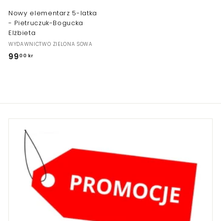
Nowy elementarz 5-latka
- Pietruczuk-Bogucka
Elżbieta
WYDAWNICTWO ZIELONA SOWA
99
9
00 kr
9
,
0
0
k
r