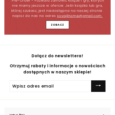
"Pre-Order"- Pozwala zamówić książki i gry, których
nie mamy jeszcze w ofercie. Jeśli książka lub gra,
której szukasz, jest niedostępna na naszej stronie
napisz do nas na adres
sova4home@gmail.com
ZOBACZ
Dołącz do newslettera!
Otrzymuj rabaty i informacje o nowościach
dostępnych w naszym sklepie!
Wpisz
adres
email