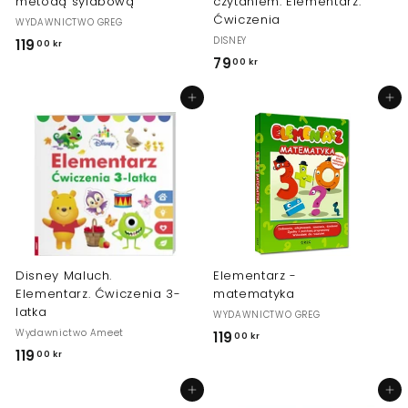
metodą sylabową
czytaniem. Elementarz.
Ćwiczenia
WYDAWNICTWO GREG
DISNEY
119
1
00 kr
79
7
00 kr
1
9
9
Dodaj do koszyka
Dodaj do koszyka
,
,
0
0
0
0
k
k
r
r
Disney Maluch.
Elementarz -
Elementarz. Ćwiczenia 3-
matematyka
latka
WYDAWNICTWO GREG
Wydawnictwo Ameet
119
1
00 kr
119
1
00 kr
1
1
9
Dodaj do koszyka
Dodaj do koszyka
9
,