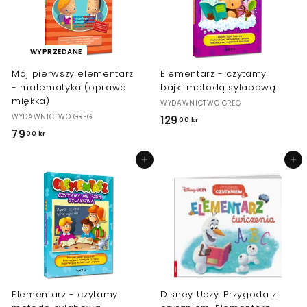
WYPRZEDANE
Mój pierwszy elementarz
Elementarz - czytamy
- matematyka (oprawa
bajki metodą sylabową
miękka)
WYDAWNICTWO GREG
WYDAWNICTWO GREG
129
1
00 kr
79
7
00 kr
2
9
9
Dodaj do koszyka
Dodaj do koszyka
,
,
0
0
0
0
k
k
r
r
Elementarz - czytamy
Disney Uczy. Przygoda z