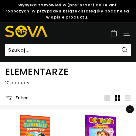
Skip
Wysyłka zamówień w (pre-order) do 14 dni
to
roboczych. W przypadku książek szczegóły podane są
Pause
content
w opisie produktu.
slideshow
S
Site
o
v
a
Szuk
ELEMENTARZE
17 produkty
Filter
Duży
Mały
List
Dodaj do koszyka