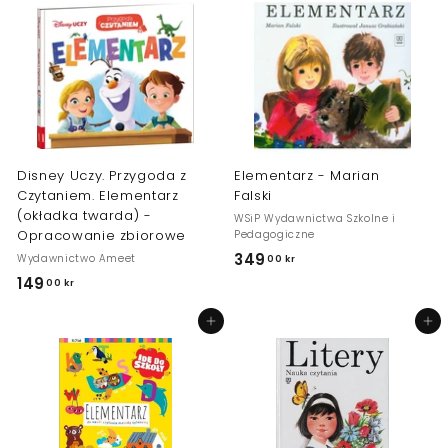
,
0
0
0
0
k
k
r
r
Disney Uczy. Przygoda z
Elementarz - Marian
Czytaniem. Elementarz
Falski
(okładka twarda) -
WSiP Wydawnictwa Szkolne i
Opracowanie zbiorowe
Pedagogiczne
349
3
Wydawnictwo Ameet
00 kr
149
1
4
00 kr
4
9
Dodaj do koszyka
Dodaj do koszyka
9
,
,
0
0
0
0
k
k
r