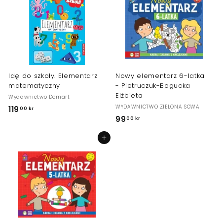
0
0
0
k
k
r
r
Idę do szkoły. Elementarz
Nowy elementarz 6-latka
matematyczny
- Pietruczuk-Bogucka
Elżbieta
Wydawnictwo Demart
WYDAWNICTWO ZIELONA SOWA
119
1
00 kr
99
9
00 kr
1
9
9
Dodaj do koszyka
,
,
0
0
0
0
k
k
r
r