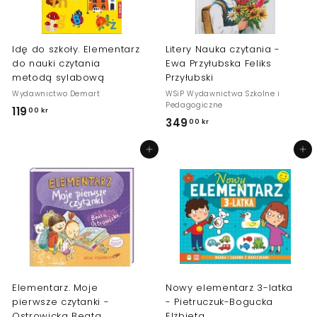
r
Idę do szkoły. Elementarz
Litery Nauka czytania -
do nauki czytania
Ewa Przyłubska Feliks
metodą sylabową
Przyłubski
Wydawnictwo Demart
WSiP Wydawnictwa Szkolne i
Pedagogiczne
119
1
00 kr
349
3
00 kr
1
4
9
Dodaj do koszyka
Dodaj do koszyka
9
,
,
0
0
0
0
k
k
r
r
Elementarz. Moje
Nowy elementarz 3-latka
pierwsze czytanki -
- Pietruczuk-Bogucka
Ostrowicka Beata
Elżbieta