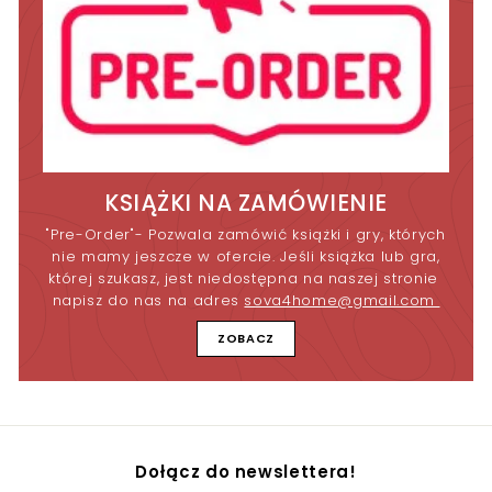
KSIĄŻKI NA ZAMÓWIENIE
"Pre-Order"- Pozwala zamówić książki i gry, których
nie mamy jeszcze w ofercie. Jeśli książka lub gra,
której szukasz, jest niedostępna na naszej stronie
napisz do nas na adres
sova4home@gmail.com
ZOBACZ
Dołącz do newslettera!