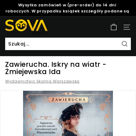
Skip
Wysyłka zamówień w (pre-order) do 14 dni
to
roboczych. W przypadku książek szczegóły podane są
Pause
content
w opisie produktu.
slideshow
S
Site
o
v
a
Szuk
Zawierucha. Iskry na wiatr -
Żmiejewska Ida
Wydawnictwo Skarpa Warszawska