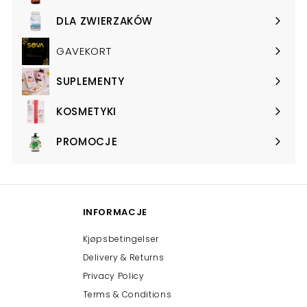
submenu
DLA ZWIERZAKÓW
Expand
submenu
GAVEKORT
SUPLEMENTY
Expand
submenu
KOSMETYKI
Expand
submenu
PROMOCJE
Expand
submenu
INFORMACJE
Kjøpsbetingelser
Delivery & Returns
Privacy Policy
Terms & Conditions