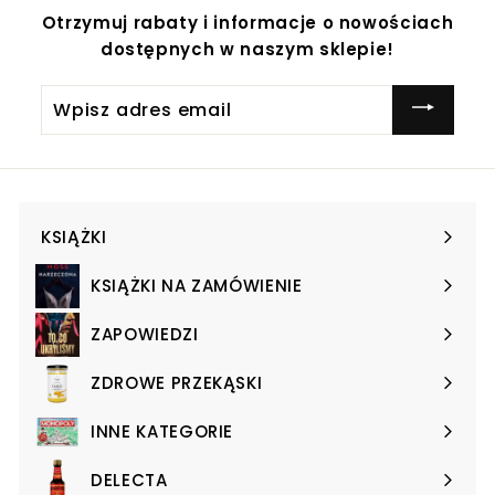
Otrzymuj rabaty i informacje o nowościach
dostępnych w naszym sklepie!
Wpisz
adres
email
KSIĄŻKI
Expand
submenu
KSIĄŻKI NA ZAMÓWIENIE
Expand
submenu
ZAPOWIEDZI
Expand
submenu
ZDROWE PRZEKĄSKI
Expand
submenu
INNE KATEGORIE
Expand
submenu
DELECTA
Expand