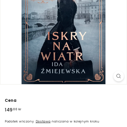
Cena
Regularna
149
149,00
00 kr
cena
kr
Podatek wliczony.
Dostawa
naliczana w kolejnym kroku