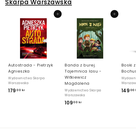
Skarpa Warszawska
k
r
Dodaj do koszyka
Dodaj do koszyka
Autostrada - Pietrzyk
Banda z burej.
Boski z
Agnieszka
Tajemnica lasu -
Bochu
Witkiewicz
Wydawnictwo Skarpa
Wydawni
Magdalena
Warszawska
Warszaw
179
1
149
Wydawnictwo Skarpa
00 kr
00 
Warszawska
7
109
1
00 kr
9
0
,
9
0
,
0
0
k