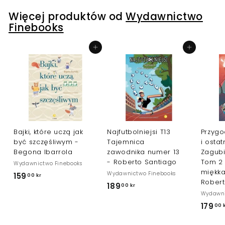
0
Więcej produktów od
Wydawnictwo
0
Finebooks
k
r
Dodaj do koszyka
Dodaj do koszyka
Bajki, które uczą jak
Najfutbolniejsi T13
Przyg
być szczęśliwym -
Tajemnica
i osta
Begona Ibarrola
zawodnika numer 13
Zagubi
- Roberto Santiago
Tom 2 
Wydawnictwo Finebooks
miękka
Wydawnictwo Finebooks
159
1
00 kr
Rober
189
1
00 kr
5
Wydawni
8
9
179
00 
9
,
,
0