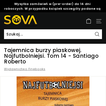
Skip
Wysyłka zamówień w (pre-order) do 14 dni
to
roboczych. W przypadku książek szczegóły podane są
Pause
content
w opisie produktu.
slideshow
S
Site
o
v
a
Szuk
Tajemnica burzy piaskowej.
Najfutbolniejsi. Tom 14 - Santiago
Roberto
Wydawnictwo Finebooks