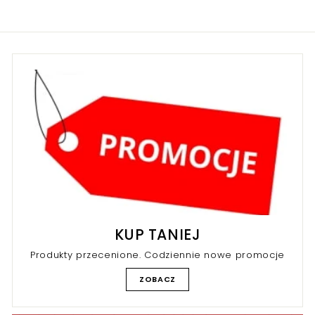
0
0
0
k
k
r
r
KUP TANIEJ
Produkty przecenione. Codziennie nowe promocje
ZOBACZ