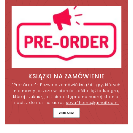
KSIĄŻKI NA ZAMÓWIENIE
"Pre-Order"- Pozwala zamówić książki i gry, których
nie mamy jeszcze w ofercie. Jeśli książka lub gra,
której szukasz, jest niedostępna na naszej stronie
napisz do nas na adres
sova4home@gmail.com
ZOBACZ