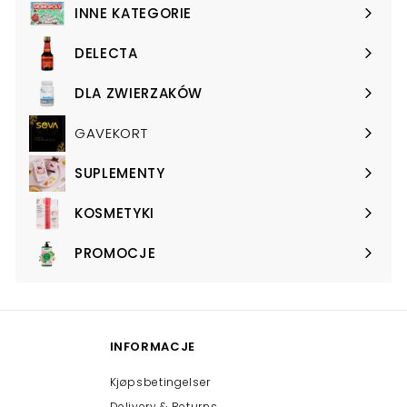
submenu
INNE KATEGORIE
Expand
submenu
DELECTA
Expand
submenu
DLA ZWIERZAKÓW
Expand
submenu
GAVEKORT
SUPLEMENTY
Expand
submenu
KOSMETYKI
Expand
submenu
PROMOCJE
Expand
submenu
INFORMACJE
Kjøpsbetingelser
Delivery & Returns