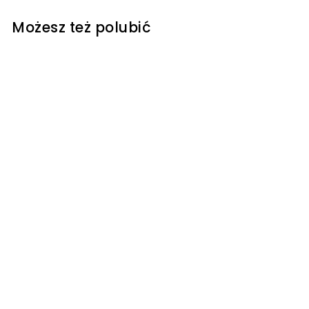
Możesz też polubić
Tajemnica burzy
piaskowej.
Najfutbolniejsi. Tom
14 - Santiago
Roberto
Wydawnictwo Finebooks
249
2
00 kr
4
9
,