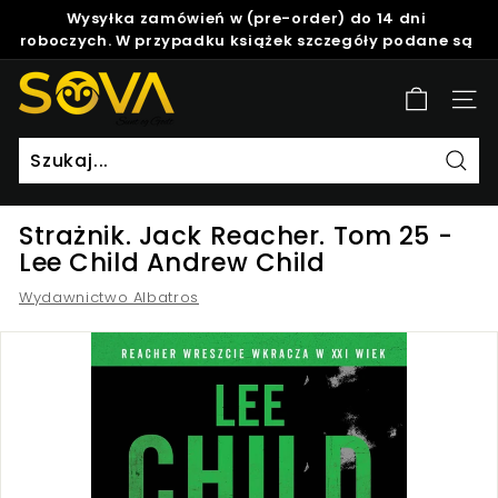
Skip
Wysyłka zamówień w (pre-order) do 14 dni
to
roboczych. W przypadku książek szczegóły podane są
Pause
content
w opisie produktu.
slideshow
S
Site
o
v
a
Szuk
Strażnik. Jack Reacher. Tom 25 -
Lee Child Andrew Child
Wydawnictwo Albatros