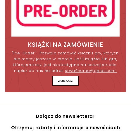
KSIĄŻKI NA ZAMÓWIENIE
"Pre-Order"- Pozwala zamówić książki i gry, których
nie mamy jeszcze w ofercie. Jeśli książka lub gra,
której szukasz, jest niedostępna na naszej stronie
napisz do nas na adres
sova4home@gmail.com
ZOBACZ
Dołącz do newslettera!
Otrzymuj rabaty i informacje o nowościach