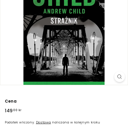
Cena
Regularna
149
149,00
00 kr
cena
kr
Podatek wliczony.
Dostawa
naliczana w kolejnym kroku