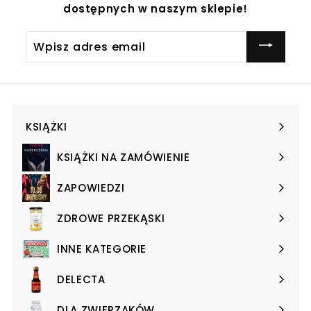
dostępnych w naszym sklepie!
Wpisz
adres
email
KSIĄŻKI
Expand
submenu
KSIĄŻKI NA ZAMÓWIENIE
Expand
submenu
ZAPOWIEDZI
Expand
submenu
ZDROWE PRZEKĄSKI
Expand
submenu
INNE KATEGORIE
Expand
submenu
DELECTA
Expand
submenu
DLA ZWIERZAKÓW