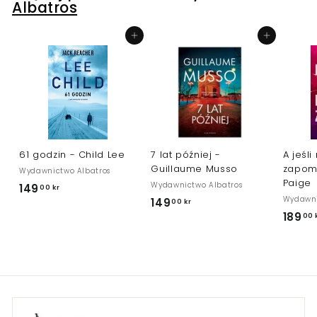
0
Albatros
k
r
Dodaj do koszyka
Dodaj do koszyka
61 godzin - Child Lee
7 lat później -
A jeśli
Guillaume Musso
zapom
Wydawnictwo Albatros
Paige
Wydawnictwo Albatros
149
1
00 kr
Wydawni
149
1
00 kr
4
189
00 
4
9
9
,
,
0
0
0
0
k
k
r