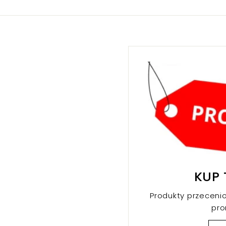
0
0
k
k
r
r
KUP 
Produkty przeceni
pr