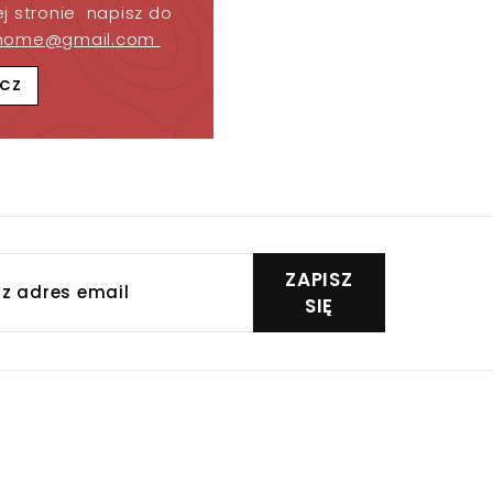
j stronie napisz do
home@gmail.com
CZ
z
ZAPISZ
s
SIĘ
Y