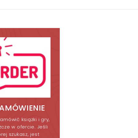
0
0
0
k
k
r
r
ZAMÓWIENIE
amówić książki i gry,
cze w ofercie. Jeśli
órej szukasz, jest