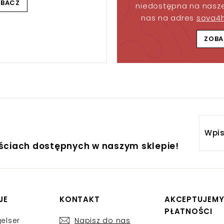
OBACZ
niedostępna na nasze
nas na adres
sova4
ZOBA
Wpis
adre
ościach dostępnych w naszym sklepie!
email
JE
KONTAKT
AKCEPTUJEM
PŁATNOŚCI
elser
Napisz do nas