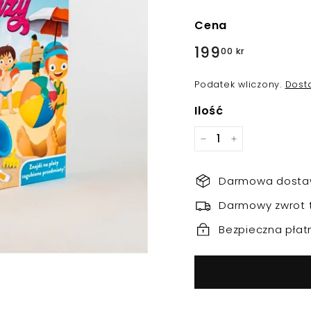
Cena
Regularna
199
199,00
00 kr
cena
kr
Podatek wliczony.
Dost
Ilość
−
+
Darmowa dostaw
Darmowy zwrot 
Bezpieczna płat