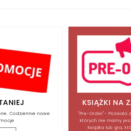
0
0
0
0
k
k
r
r
TANIEJ
KSIĄŻKI NA 
one. Codziennie nowe
"Pre-Order"- Pozwala z
omocje
których nie mamy jesz
książka lub gra, kt