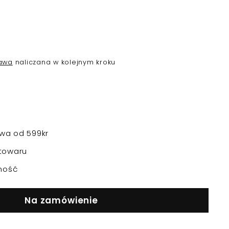
awa
naliczana w kolejnym kroku
a od 599kr
towaru
ność
Na zamówienie