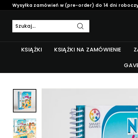
Skip
Wysyłka zamówień w (pre-order) do 14 dni roboczy
to
Pause
content
slideshow
Szukaj
KSIĄŻKI
KSIĄŻKI NA ZAMÓWIENIE
Z
GAV