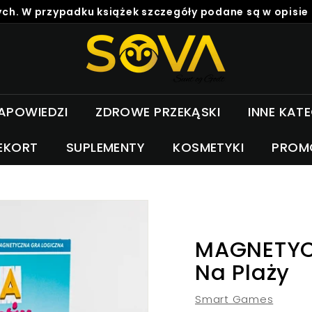
ch. W przypadku książek szczegóły podane są w opisie
S
o
v
a
APOWIEDZI
ZDROWE PRZEKĄSKI
INNE KAT
EKORT
SUPLEMENTY
KOSMETYKI
PROM
MAGNETYC
Na Plaży
Smart Games