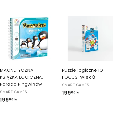
D
D
o
o
d
d
a
a
j
j
d
d
o
o
k
k
MAGNETYCZNA
Puzzle logiczne IQ
o
o
s
s
KSIĄŻKA LOGICZNA,
FOCUS. Wiek 8+
z
z
Parada Pingwinów
SMART GAMES
y
y
k
k
SMART GAMES
199
1
00 kr
a
a
199
1
00 kr
9
9
9
9
,
,
0