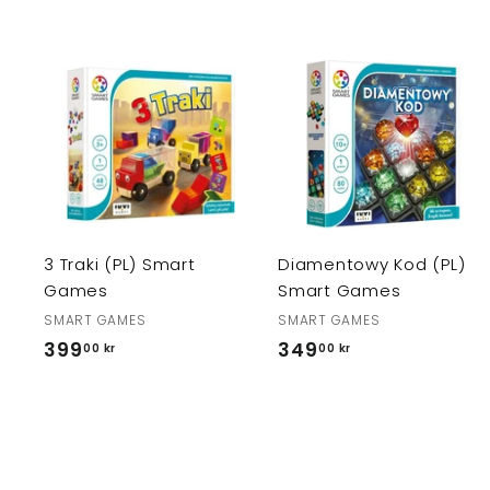
r
D
o
d
a
j
j
d
o
k
3 Traki (PL) Smart
Diamentowy Kod (PL)
o
s
Games
Smart Games
z
SMART GAMES
SMART GAMES
y
k
399
3
349
3
00 kr
00 kr
a
9
4
9
9
,
,
0
0