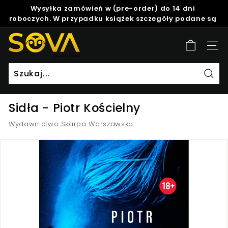
Skip
Wysyłka zamówień w (pre-order) do 14 dni
to
roboczych. W przypadku książek szczegóły podane są
Pause
content
w opisie produktu.
slideshow
S
Site
o
v
a
Szuk
Sidła - Piotr Kościelny
Wydawnictwo Skarpa Warszawska