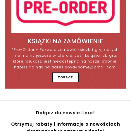
KSIĄŻKI NA ZAMÓWIENIE
"Pre-Order"- Pozwala zamówić książki i gry, których
nie mamy jeszcze w ofercie. Jeśli książka lub gra,
której szukasz, jest niedostępna na naszej stronie
napisz do nas na adres
sova4home@gmail.com
ZOBACZ
Dołącz do newslettera!
Otrzymuj rabaty i informacje o nowościach