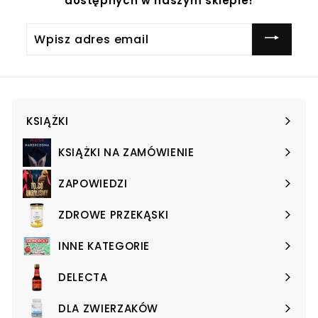
dostępnych w naszym sklepie!
Wpisz
adres
email
KSIĄŻKI
Expand
submenu
KSIĄŻKI NA ZAMÓWIENIE
Expand
submenu
ZAPOWIEDZI
Expand
submenu
ZDROWE PRZEKĄSKI
Expand
submenu
INNE KATEGORIE
Expand
submenu
DELECTA
Expand
submenu
DLA ZWIERZAKÓW
Expand