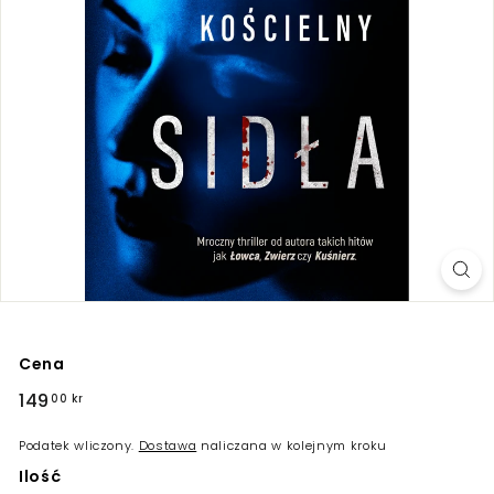
Cena
Regularna
149
149,00
00 kr
cena
kr
Podatek wliczony.
Dostawa
naliczana w kolejnym kroku
Ilość