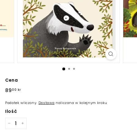
Cena
Regularna
89
89,00
00 kr
cena
kr
Podatek wliczony.
Dostawa
naliczana w kolejnym kroku
Ilość
−
+