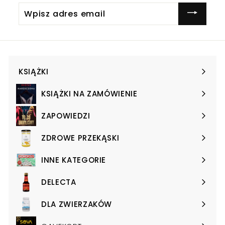
Wpisz
adres
email
KSIĄŻKI
Expand
submenu
KSIĄŻKI NA ZAMÓWIENIE
Expand
submenu
ZAPOWIEDZI
Expand
submenu
ZDROWE PRZEKĄSKI
Expand
submenu
INNE KATEGORIE
Expand
submenu
DELECTA
Expand
submenu
DLA ZWIERZAKÓW
Expand
submenu