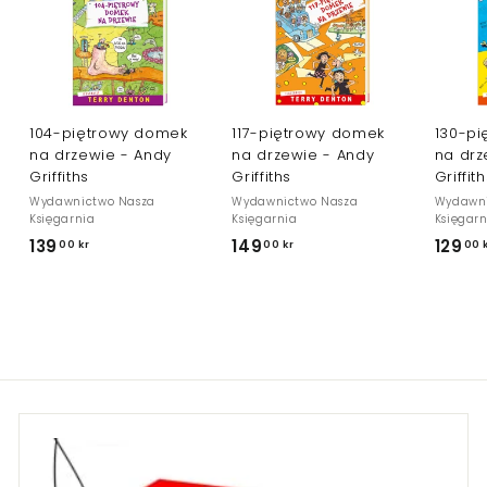
104-piętrowy domek
117-piętrowy domek
130-p
na drzewie - Andy
na drzewie - Andy
na drz
Griffiths
Griffiths
Griffi
Wydawnictwo Nasza
Wydawnictwo Nasza
Wydawni
Księgarnia
Księgarnia
Księgar
139
1
149
1
129
00 kr
00 kr
00 
3
4
9
9
,
,
0
0
0
0
k
k
r
r