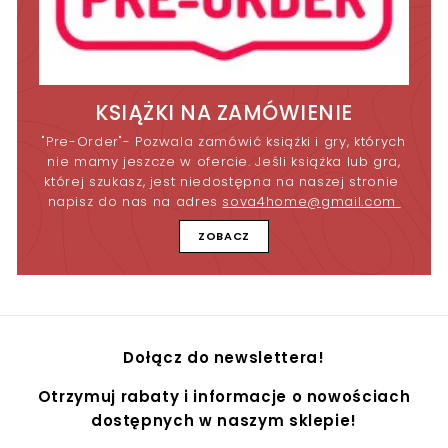
KSIĄŻKI NA ZAMÓWIENIE
"Pre-Order"- Pozwala zamówić książki i gry, których
nie mamy jeszcze w ofercie. Jeśli książka lub gra,
której szukasz, jest niedostępna na naszej stronie
napisz do nas na adres
sova4home@gmail.com
ZOBACZ
Dołącz do newslettera!
Otrzymuj rabaty i informacje o nowościach
dostępnych w naszym sklepie!