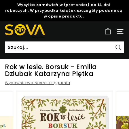
Skip
Wysyłka zamówień w (pre-order) do 14 dni
to
roboczych. W przypadku książek szczegóły podane są
Pause
content
w opisie produktu.
slideshow
S
Site
o
v
a
Szuk
Rok w lesie. Borsuk - Emilia
Dziubak Katarzyna Piętka
Wydawnictwo Nasza Księgarnia