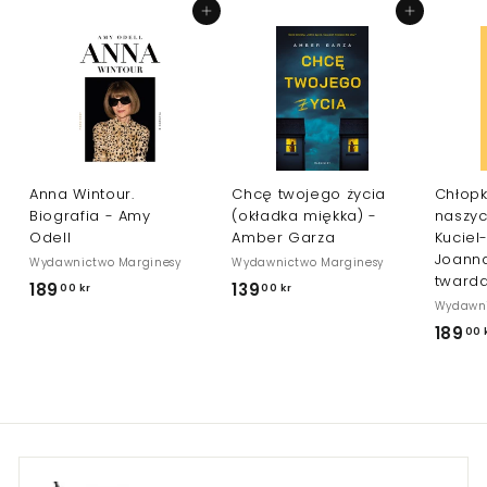
r
Dodaj do koszyka
Dodaj do koszyka
Anna Wintour.
Chcę twojego życia
Chłopk
Biografia - Amy
(okładka miękka) -
naszyc
Odell
Amber Garza
Kuciel
Joann
Wydawnictwo Marginesy
Wydawnictwo Marginesy
tward
189
1
139
1
00 kr
00 kr
Wydawni
8
3
189
00 
9
9
,
,
0
0
0
0
k
k
r
r