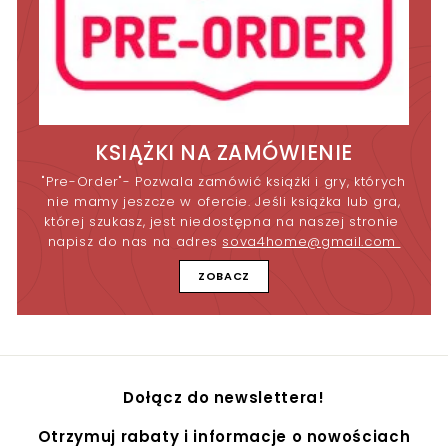
KSIĄŻKI NA ZAMÓWIENIE
"Pre-Order"- Pozwala zamówić książki i gry, których
nie mamy jeszcze w ofercie. Jeśli książka lub gra,
której szukasz, jest niedostępna na naszej stronie
napisz do nas na adres
sova4home@gmail.com
ZOBACZ
Dołącz do newslettera!
Otrzymuj rabaty i informacje o nowościach