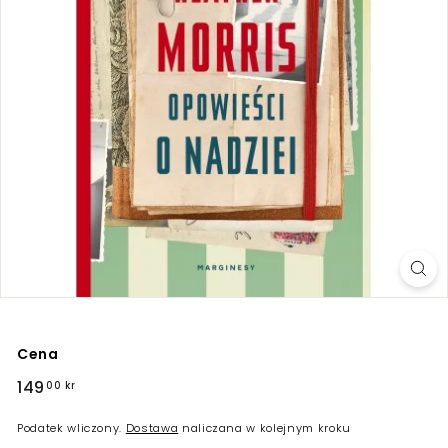
Cena
Regularna
149
149,00
00 kr
cena
kr
Podatek wliczony.
Dostawa
naliczana w kolejnym kroku