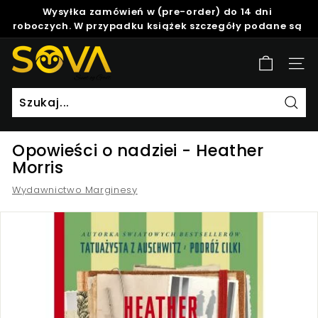
Skip
Wysyłka zamówień w (pre-order) do 14 dni
to
roboczych. W przypadku książek szczegóły podane są
Pause
content
w opisie produktu.
slideshow
S
Site
o
v
a
Szuk
Opowieści o nadziei - Heather
Morris
Wydawnictwo Marginesy