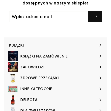
dostępnych w naszym sklepie!
Wpisz
adres
email
KSIĄŻKI
Expand
submenu
KSIĄŻKI NA ZAMÓWIENIE
Expand
submenu
ZAPOWIEDZI
Expand
submenu
ZDROWE PRZEKĄSKI
Expand
submenu
INNE KATEGORIE
Expand
submenu
DELECTA
Expand
submenu
DLA ZWIERZAKÓW