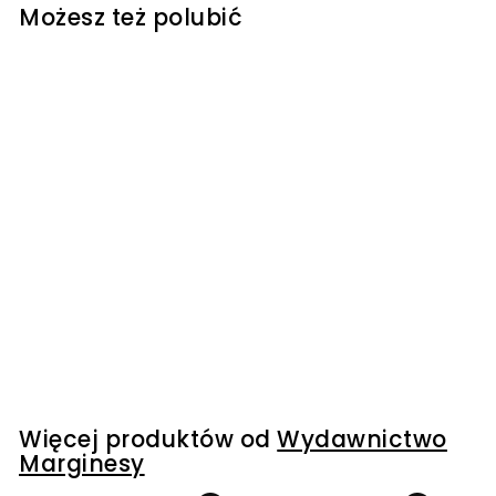
Możesz też polubić
Opowieści o nadziei
- Heather Morris
Wydawnictwo Marginesy
149
1
00 kr
4
9
,
0
Więcej produktów od
Wydawnictwo
0
Marginesy
k