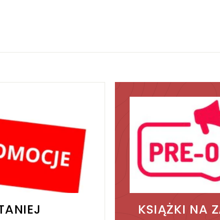
0
0
0
0
k
k
r
r
TANIEJ
KSIĄŻKI NA 