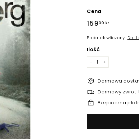
Cena
Regularna
159
159,00
00 kr
cena
kr
Podatek wliczony.
Dost
Ilość
−
+
Darmowa dostaw
Darmowy zwrot 
Bezpieczna płat