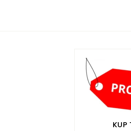
0
9
0
,
k
0
r
0
k
r
KUP 