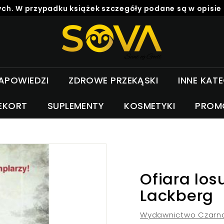
ch. W przypadku książek szczegóły podane są w opisie
S
o
v
a
APOWIEDZI
ZDROWE PRZEKĄSKI
INNE KAT
EKORT
SUPLEMENTY
KOSMETYKI
PROM
Ofiara los
Lackberg
Wydawnictwo Czarn