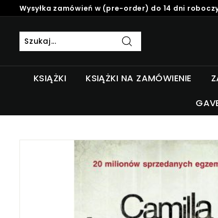
Skip
Wysyłka zamówień w (pre-order) do 14 dni roboczy
to
Pause
content
slideshow
Szukaj
KSIĄŻKI
KSIĄŻKI NA ZAMÓWIENIE
Z
GAV