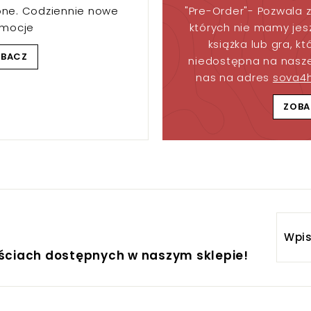
one. Codziennie nowe
"Pre-Order"- Pozwala z
omocje
których nie mamy jesz
książka lub gra, kt
OBACZ
niedostępna na nasze
nas na adres
sova4
ZOBA
Wpis
adre
ościach dostępnych w naszym sklepie!
email