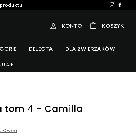
 produktu.
Instagra
Faceb
KONTO
KOSZYK
EGORIE
DELECTA
DLA ZWIERZAKÓW
OCJE
u tom 4 - Camilla
a Owca