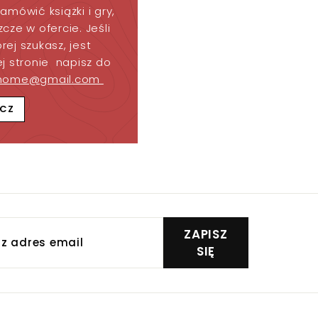
amówić książki i gry,
cze w ofercie. Jeśli
órej szukasz, jest
j stronie napisz do
home@gmail.com
CZ
z
ZAPISZ
s
SIĘ