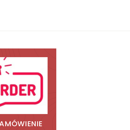
,
0
0
0
0
k
k
r
r
ZAMÓWIENIE