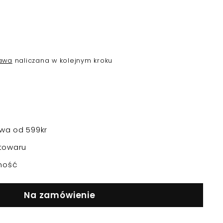
awa
naliczana w kolejnym kroku
a od 599kr
towaru
ność
Na zamówienie