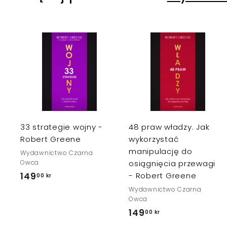
r
D
o
d
a
j
j
d
o
k
33 strategie wojny -
48 praw władzy. Jak
o
s
Robert Greene
wykorzystać
z
manipulację do
Wydawnictwo Czarna
y
k
Owca
osiągnięcia przewagi
a
149
1
- Robert Greene
00 kr
4
Wydawnictwo Czarna
Owca
9
149
1
00 kr
,
4