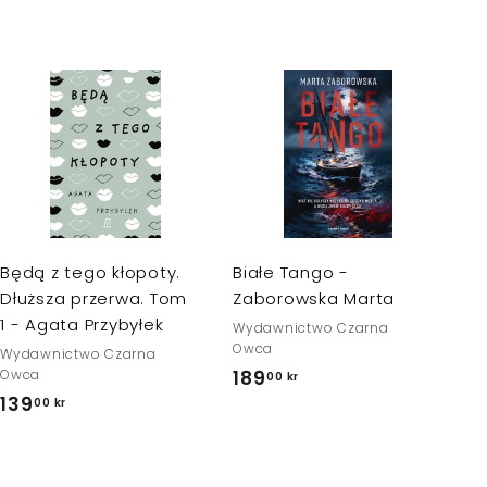
D
D
o
o
d
d
a
a
j
j
d
d
o
o
k
k
Będą z tego kłopoty.
Białe Tango -
o
o
s
s
Dłuższa przerwa. Tom
Zaborowska Marta
z
z
1 - Agata Przybyłek
Wydawnictwo Czarna
y
y
k
k
Owca
Wydawnictwo Czarna
a
a
Owca
189
1
00 kr
139
1
00 kr
8
3
9
9
,