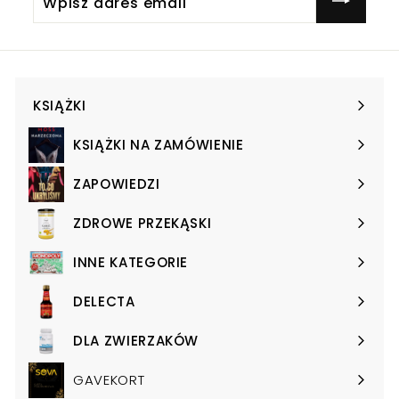
adres
email
KSIĄŻKI
Expand
submenu
KSIĄŻKI NA ZAMÓWIENIE
Expand
submenu
ZAPOWIEDZI
Expand
submenu
ZDROWE PRZEKĄSKI
Expand
submenu
INNE KATEGORIE
Expand
submenu
DELECTA
Expand
submenu
DLA ZWIERZAKÓW
Expand
submenu
GAVEKORT