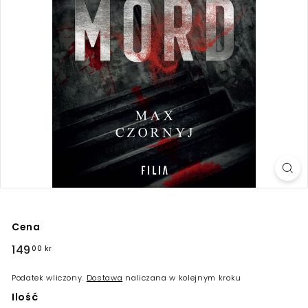
Cena
Regularna
149
149,00
00 kr
cena
kr
Podatek wliczony.
Dostawa
naliczana w kolejnym kroku
Ilość