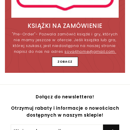
KSIĄŻKI NA ZAMÓWIENIE
"Pre-Order"- Pozwala zamówić książki i gry, których
nie mamy jeszcze w ofercie. Jeśli książka lub gra,
której szukasz, jest niedostępna na naszej stronie
napisz do nas na adres
sova4home@gmail.com
ZOBACZ
Dołącz do newslettera!
Otrzymuj rabaty i informacje o nowościach
dostępnych w naszym sklepie!
Wpisz