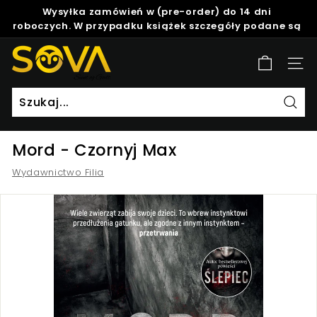
Skip
Wysyłka zamówień w (pre-order) do 14 dni
to
roboczych. W przypadku książek szczegóły podane są
Pause
content
w opisie produktu.
slideshow
S
Site
o
v
a
Szuk
Mord - Czornyj Max
Wydawnictwo Filia