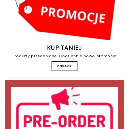
N
a
A
KUP TANIEJ
Produkty przecenione. Codziennie nowe promocje
ZOBACZ