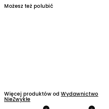
Możesz też polubić
WYPRZEDANE
Mój Torin - K Webster
Wydawnictwo NieZwykłe
119
1
00 kr
1
9
,
0
Więcej produktów od
Wydawnictwo
0
NieZwykłe
k
r