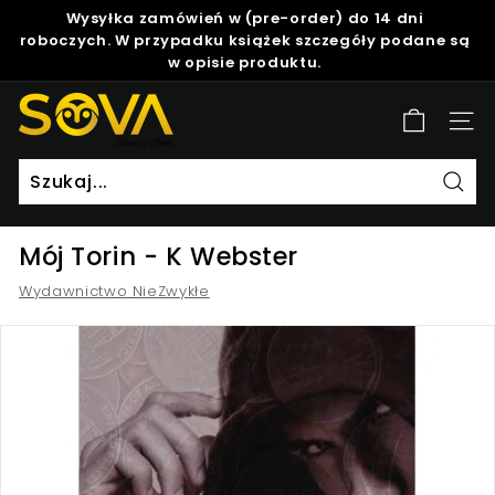
Skip
Wysyłka zamówień w (pre-order) do 14 dni
to
roboczych. W przypadku książek szczegóły podane są
Pause
content
w opisie produktu.
slideshow
S
Site
o
v
a
Szuk
Mój Torin - K Webster
Wydawnictwo NieZwykłe