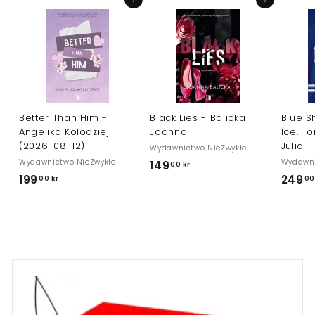
Dodaj do koszyka
Dodaj do koszyka
Better Than Him -
Black Lies - Balicka
Blue Sh
Angelika Kołodziej
Joanna
Ice. T
(2026-08-12)
Julia
Wydawnictwo NieZwykłe
Wydawnictwo NieZwykłe
Wydawni
149
1
00 kr
199
1
249
00 kr
00
4
9
9
9
,
,
0
0
0
0
k
k
r
r