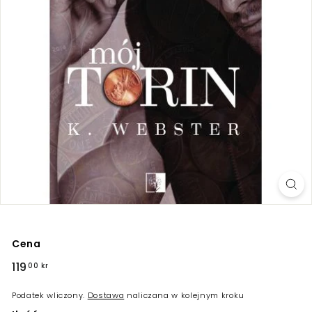
Cena
Regularna
119
119,00
00 kr
cena
kr
Podatek wliczony.
Dostawa
naliczana w kolejnym kroku