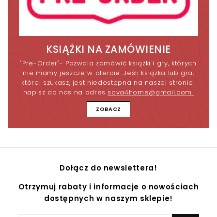
KSIĄŻKI NA ZAMÓWIENIE
"Pre-Order"- Pozwala zamówić książki i gry, których
nie mamy jeszcze w ofercie. Jeśli książka lub gra,
której szukasz, jest niedostępna na naszej stronie
napisz do nas na adres
sova4home@gmail.com
ZOBACZ
Dołącz do newslettera!
Otrzymuj rabaty i informacje o nowościach
dostępnych w naszym sklepie!