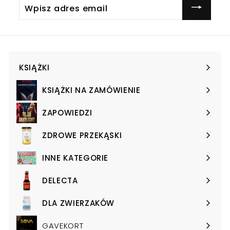
Wpisz
adres
email
KSIĄŻKI
Expand
submenu
KSIĄŻKI NA ZAMÓWIENIE
Expand
submenu
ZAPOWIEDZI
Expand
submenu
ZDROWE PRZEKĄSKI
Expand
submenu
INNE KATEGORIE
Expand
submenu
DELECTA
Expand
submenu
DLA ZWIERZAKÓW
Expand
submenu
GAVEKORT