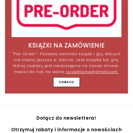
KSIĄŻKI NA ZAMÓWIENIE
"Pre-Order"- Pozwala zamówić książki i gry, których
nie mamy jeszcze w ofercie. Jeśli książka lub gra,
której szukasz, jest niedostępna na naszej stronie
napisz do nas na adres
sova4home@gmail.com
ZOBACZ
Dołącz do newslettera!
Otrzymuj rabaty i informacje o nowościach