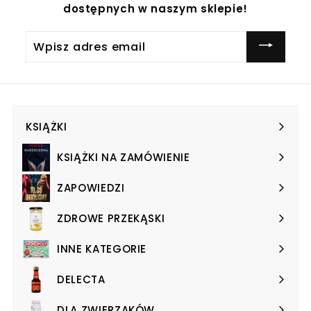
dostępnych w naszym sklepie!
Wpisz
adres
email
KSIĄŻKI
Expand
submenu
KSIĄŻKI NA ZAMÓWIENIE
Expand
submenu
ZAPOWIEDZI
Expand
submenu
ZDROWE PRZEKĄSKI
Expand
submenu
INNE KATEGORIE
Expand
submenu
DELECTA
Expand
submenu
DLA ZWIERZAKÓW