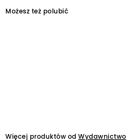
Możesz też polubić
Młody architekt.
Notatnik - James
Alice
Wydawnictwo Wilga
99
9
00 kr
9
,
0
0
Więcej produktów od
Wydawnictwo