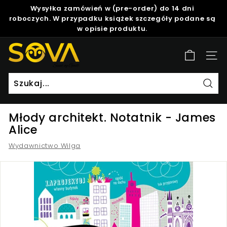
Skip
Wysyłka zamówień w (pre-order) do 14 dni
to
roboczych. W przypadku książek szczegóły podane są
Pause
content
w opisie produktu.
slideshow
S
Site
o
v
a
Szuk
Młody architekt. Notatnik - James
Alice
Wydawnictwo Wilga