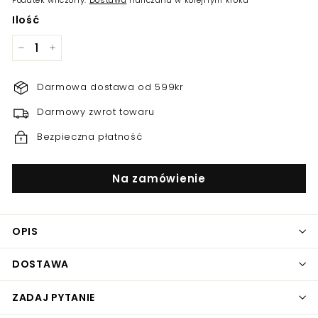
Podatek wliczony.
Dostawa
naliczana w kolejnym kroku
Ilość
−
+
Darmowa dostawa od 599kr
Darmowy zwrot towaru
Bezpieczna płatność
Na zamówienie
OPIS
DOSTAWA
ZADAJ PYTANIE