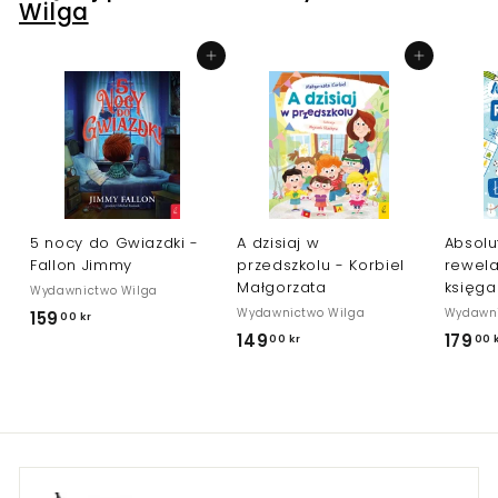
k
Wilga
r
Dodaj do koszyka
Dodaj do koszyka
5 nocy do Gwiazdki -
A dzisiaj w
Absolu
Fallon Jimmy
przedszkolu - Korbiel
rewel
Małgorzata
księga
Wydawnictwo Wilga
Wydawnictwo Wilga
Wydawni
159
1
00 kr
149
1
179
00 kr
00 
5
4
9
9
,
,
0
0
0
0
k