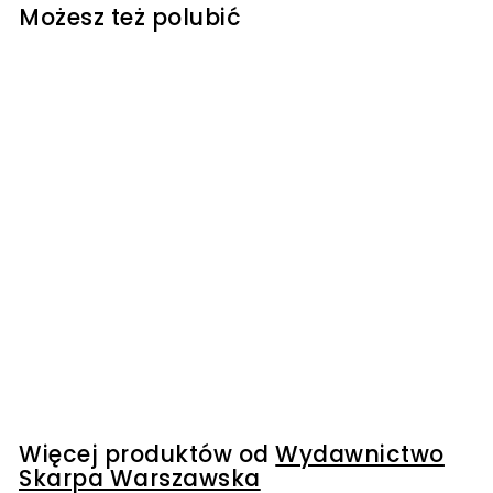
Możesz też polubić
Kiedyś Cię odnajdę -
Małgorzata Rogala
Wydawnictwo Skarpa
Warszawska
159
1
00 kr
5
9
,
0
Więcej produktów od
Wydawnictwo
0
Skarpa Warszawska