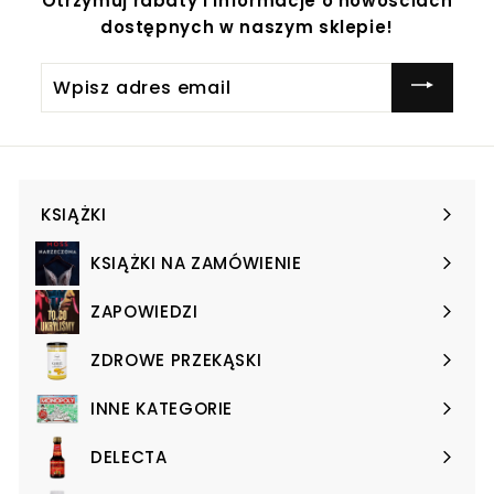
Otrzymuj rabaty i informacje o nowościach
dostępnych w naszym sklepie!
Wpisz
adres
email
KSIĄŻKI
Expand
submenu
KSIĄŻKI NA ZAMÓWIENIE
Expand
submenu
ZAPOWIEDZI
Expand
submenu
ZDROWE PRZEKĄSKI
Expand
submenu
INNE KATEGORIE
Expand
submenu
DELECTA
Expand