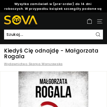
Skip
Wysyłka zamówień w (pre-order) do 14 dni
to
roboczych. W przypadku książek szczegóły podane są
Pause
content
w opisie produktu.
slideshow
S
Site
o
v
a
Szuk
Kiedyś Cię odnajdę - Małgorzata
Rogala
Wydawnictwo Skarpa Warszawska