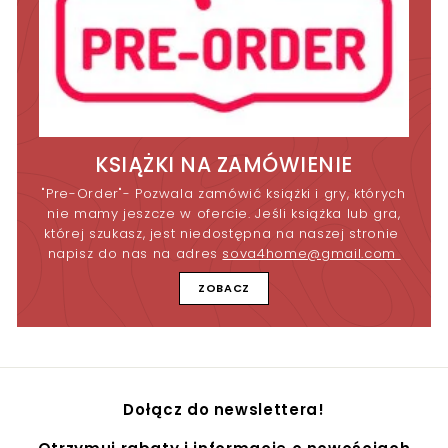
KSIĄŻKI NA ZAMÓWIENIE
"Pre-Order"- Pozwala zamówić książki i gry, których
nie mamy jeszcze w ofercie. Jeśli książka lub gra,
której szukasz, jest niedostępna na naszej stronie
napisz do nas na adres
sova4home@gmail.com
ZOBACZ
Dołącz do newslettera!