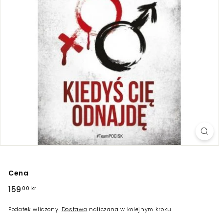
Cena
Regularna
159
159,00
00 kr
cena
kr
Podatek wliczony.
Dostawa
naliczana w kolejnym kroku