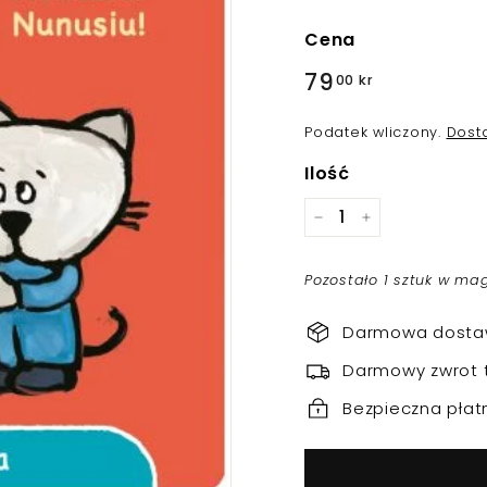
Cena
Regularna
79
79,00
00 kr
cena
kr
Podatek wliczony.
Dost
Ilość
−
+
Pozostało 1 sztuk w ma
Darmowa dostaw
Darmowy zwrot 
Bezpieczna płat