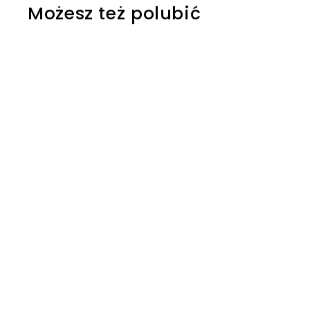
Możesz też polubić
Kicia Kocia i Nunuś.
Nie, Nunusiu! Tak,
Nunusiu! - Anita
Głowińska
Wydawnictwo Media
Rodzina
79
7
00 kr