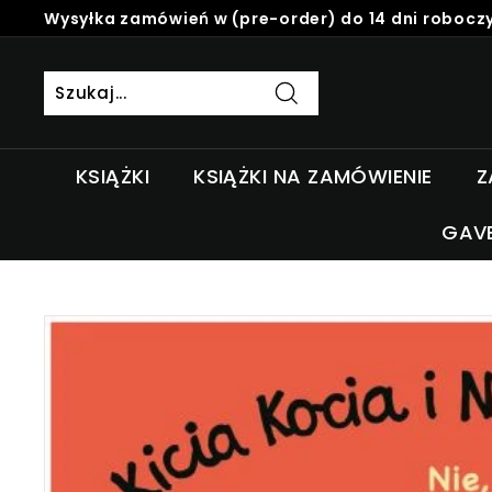
Skip
Wysyłka zamówień w (pre-order) do 14 dni roboczy
to
Pause
content
slideshow
Szukaj
KSIĄŻKI
KSIĄŻKI NA ZAMÓWIENIE
Z
GAV