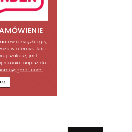
ZAMÓWIENIE
amówić książki i gry,
cze w ofercie. Jeśli
órej szukasz, jest
j stronie napisz do
home@gmail.com
CZ
z