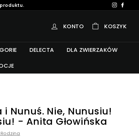
 produktu.
Instagra
Faceb
KONTO
KOSZYK
EGORIE
DELECTA
DLA ZWIERZAKÓW
OCJE
a i Nunuś. Nie, Nunusiu!
iu! - Anita Głowińska
Rodzina