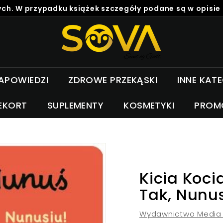
ch. W przypadku książek szczegóły podane są w opisie
S
o
v
a
APOWIEDZI
ZDROWE PRZEKĄSKI
INNE KAT
EKORT
SUPLEMENTY
KOSMETYKI
PROM
Kicia Koci
Tak, Nunus
Wydawnictwo Media 