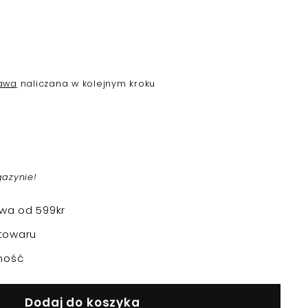
awa
naliczana w kolejnym kroku
gazynie!
a od 599kr
towaru
ność
Dodaj do koszyka