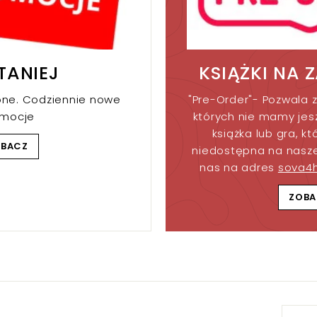
TANIEJ
KSIĄŻKI NA 
one. Codziennie nowe
"Pre-Order"- Pozwala z
omocje
których nie mamy jesz
książka lub gra, kt
OBACZ
niedostępna na nasze
nas na adres
sova4
ZOBA
Wpis