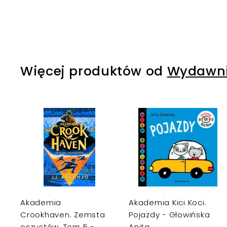
9
,
0
0
k
Więcej produktów od
Wydawni
r
D
o
d
a
j
j
d
o
k
Akademia
Akademia Kici Koci.
o
s
Crookhaven. Zemsta
Pojazdy - Głowińska
z
oszustów. Tom 5 -
Anita