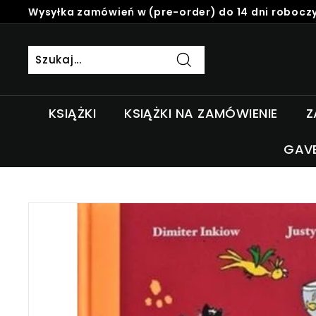
Skip
Wysyłka zamówień w (pre-order) do 14 dni roboczy
to
Pause
content
slideshow
Szukaj
KSIĄŻKI
KSIĄŻKI NA ZAMÓWIENIE
Z
GAV