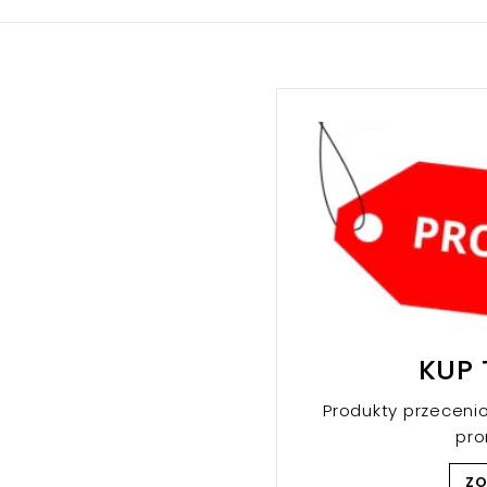
k
r
r
KUP 
Produkty przeceni
pr
Z