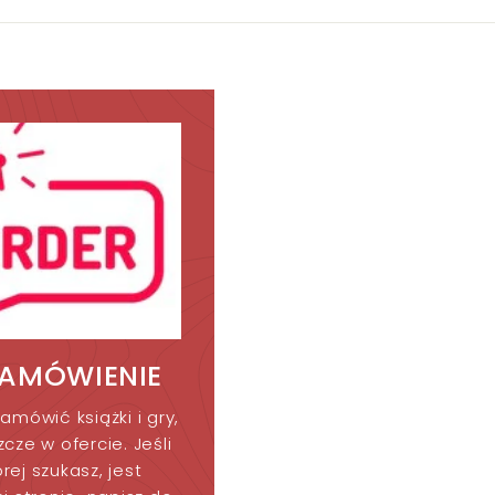
ZAMÓWIENIE
amówić książki i gry,
cze w ofercie. Jeśli
órej szukasz, jest