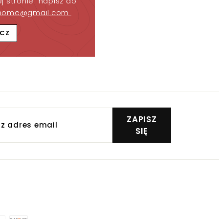
j stronie napisz do
home@gmail.com
CZ
z
ZAPISZ
s
SIĘ
Y