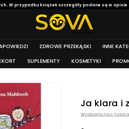
ch. W przypadku książek szczegóły podane są w opisie
S
o
v
a
APOWIEDZI
ZDROWE PRZEKĄSKI
INNE KAT
EKORT
SUPLEMENTY
KOSMETYKI
PROM
Ja klara i 
Wydawnictwo Tatara