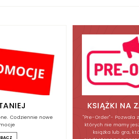
TANIEJ
KSIĄŻKI NA 
one. Codziennie nowe
"Pre-Order"- Pozwala z
omocje
których nie mamy jesz
książka lub gra, kt
OBACZ