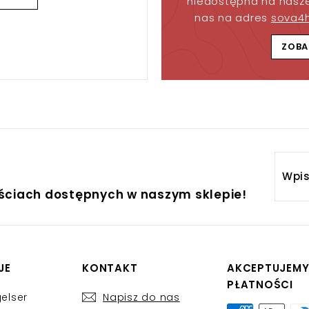
niedostępna na nasze
nas na adres
sova4
ZOBA
Wpis
adre
ościach dostępnych w naszym sklepie!
email
JE
KONTAKT
AKCEPTUJEM
PŁATNOŚCI
elser
Napisz do nas