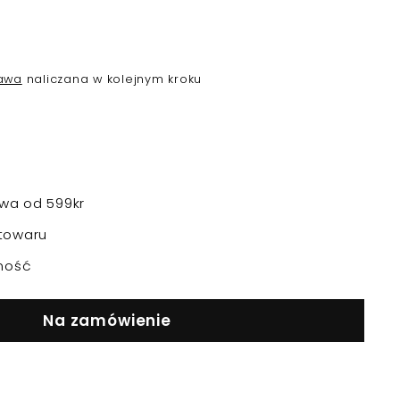
awa
naliczana w kolejnym kroku
a od 599kr
towaru
ność
Na zamówienie