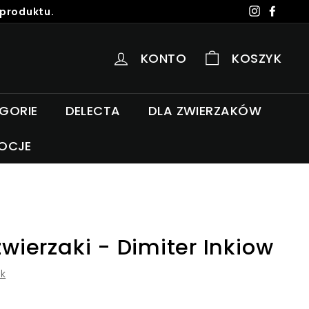
 produktu.
Instagra
Faceb
KONTO
KOSZYK
EGORIE
DELECTA
DLA ZWIERZAKÓW
OCJE
zwierzaki - Dimiter Inkiow
k