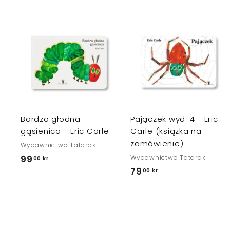
D
o
d
a
j
j
d
o
k
Bardzo głodna
Pajączek wyd. 4 - Eric
o
s
gąsienica - Eric Carle
Carle (książka na
z
zamówienie)
Wydawnictwo Tatarak
y
k
99
9
Wydawnictwo Tatarak
00 kr
a
79
7
00 kr
9
9
,
,
0
0
0
0
k