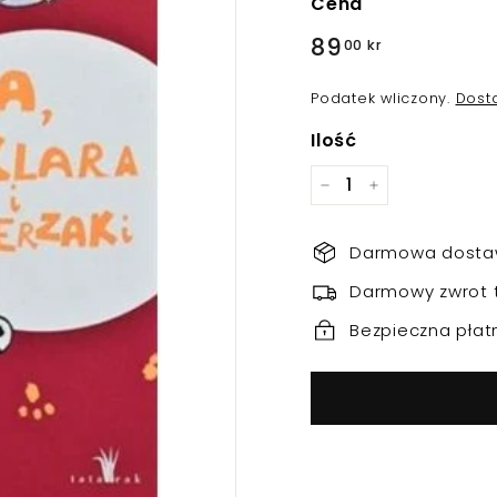
Cena
Regularna
89
89,00
00 kr
cena
kr
Podatek wliczony.
Dost
Ilość
−
+
Darmowa dostaw
Darmowy zwrot 
Bezpieczna płat