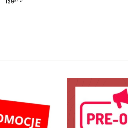
129
1
00 kr
9
2
,
9
0
,
0
0
k
0
r
k
r