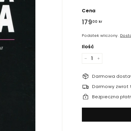
Cena
Regularna
179
179,00
00 kr
cena
kr
Podatek wliczony.
Dost
Ilość
−
+
Darmowa dostaw
Darmowy zwrot 
Bezpieczna płat