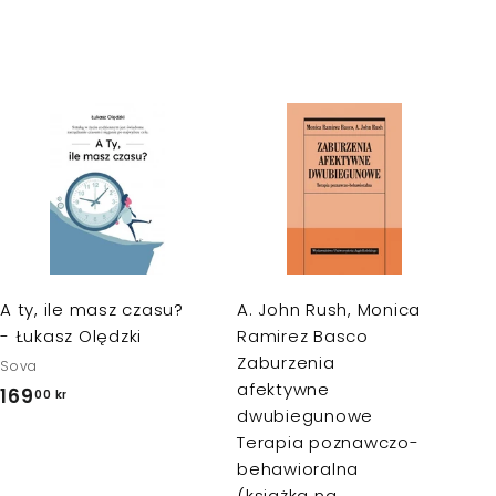
D
D
o
o
d
d
a
a
j
j
d
d
o
o
k
k
A ty, ile masz czasu?
A. John Rush, Monica
o
o
s
s
- Łukasz Olędzki
Ramirez Basco
z
z
Zaburzenia
Sova
y
y
k
k
afektywne
169
1
00 kr
a
a
dwubiegunowe
6
Terapia poznawczo-
9
behawioralna
,
(książka na