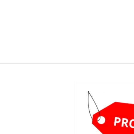
,
0
0
0
0
k
k
r
r