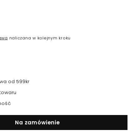
awa
naliczana w kolejnym kroku
a od 599kr
towaru
ność
Na zamówienie