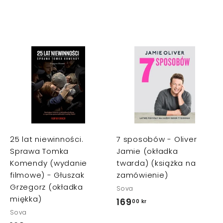
D
D
D
o
o
o
d
d
d
a
a
a
j
j
d
d
d
o
o
o
k
k
k
25 lat niewinności.
7 sposobów - Oliver
o
o
o
s
s
s
Sprawa Tomka
Jamie (okładka
z
z
z
Komendy (wydanie
twarda) (książka na
y
y
y
k
k
k
filmowe) - Głuszak
zamówienie)
a
a
a
Grzegorz (okładka
Sova
miękka)
169
1
00 kr
Sova
6