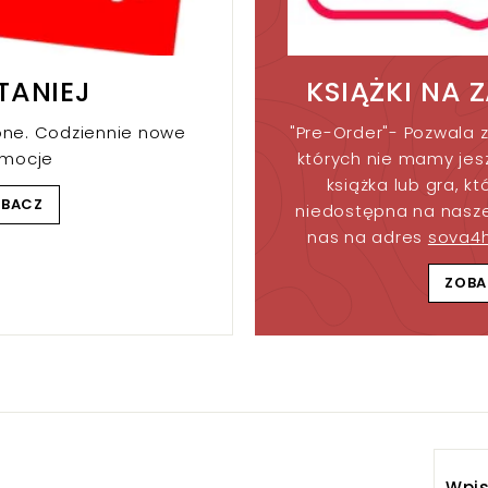
TANIEJ
KSIĄŻKI NA 
one. Codziennie nowe
"Pre-Order"- Pozwala z
omocje
których nie mamy jesz
książka lub gra, kt
OBACZ
niedostępna na nasze
nas na adres
sova4
ZOBA
Wpis