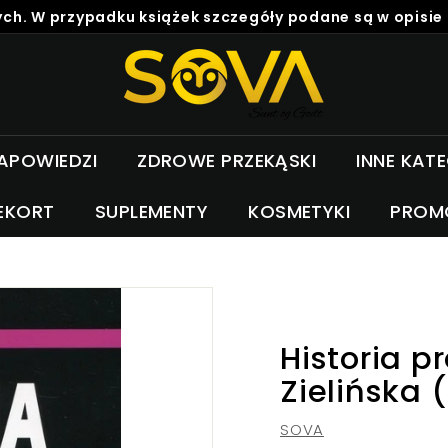
ch. W przypadku książek szczegóły podane są w opisie
S
o
v
a
APOWIEDZI
ZDROWE PRZEKĄSKI
INNE KAT
EKORT
SUPLEMENTY
KOSMETYKI
PROM
Historia p
Zielińska 
SOVA