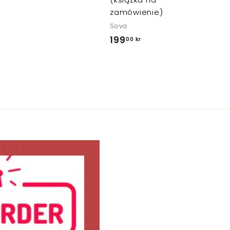
0
zamówienie)
0
Sova
k
199
1
00 kr
r
9
9
,
0
0
k
r