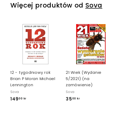
Więcej produktów od
Sova
k
r
D
o
d
a
j
j
d
o
k
12 - tygodniowy rok
21 Wiek (Wydanie
o
s
Brian P Moran Michael
5/2021) (na
z
Lennington
zamówienie)
y
k
Sova
Sova
a
149
1
35
3
00 kr
00 kr
4
5
9
,