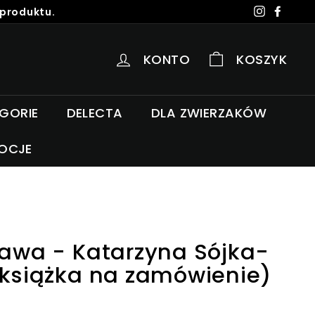
 produktu.
Instagra
Faceb
KONTO
KOSZYK
EGORIE
DELECTA
DLA ZWIERZAKÓW
OCJE
rawa - Katarzyna Sójka-
(książka na zamówienie)