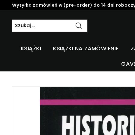
Skip
Wysyłka zamówień w (pre-order) do 14 dni roboczy
to
Pause
content
slideshow
Szukaj
KSIĄŻKI
KSIĄŻKI NA ZAMÓWIENIE
Z
GAV