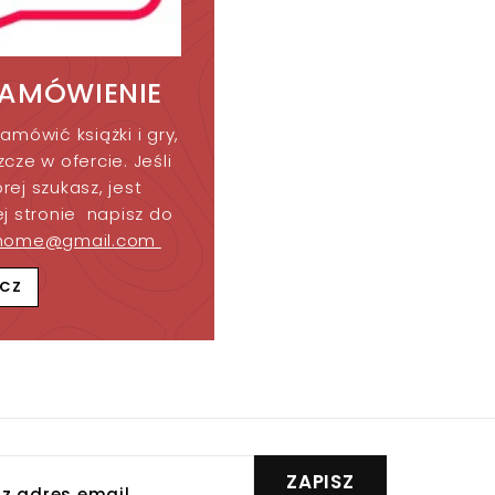
ZAMÓWIENIE
amówić książki i gry,
cze w ofercie. Jeśli
órej szukasz, jest
j stronie napisz do
home@gmail.com
CZ
z
ZAPISZ