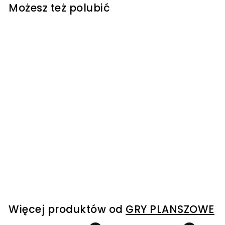
Możesz też polubić
Galakta, Catan:
Żeglarze, dodatek
dla 5-6 graczy
GRY PLANSZOWE
259
2
00 kr
5
9
,
0
Więcej produktów od
GRY PLANSZOWE
0