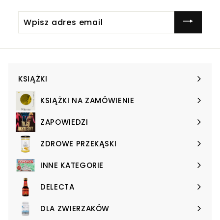
Wpisz
adres
email
KSIĄŻKI
Expand
submenu
KSIĄŻKI NA ZAMÓWIENIE
Expand
submenu
ZAPOWIEDZI
Expand
submenu
ZDROWE PRZEKĄSKI
Expand
submenu
INNE KATEGORIE
Expand
submenu
DELECTA
Expand
submenu
DLA ZWIERZAKÓW
Expand