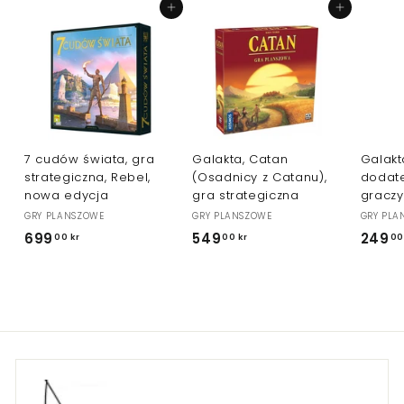
k
Dodaj do koszyka
Dodaj do koszyka
r
7 cudów świata, gra
Galakta, Catan
Galakt
strategiczna, Rebel,
(Osadnicy z Catanu),
dodate
nowa edycja
gra strategiczna
graczy
GRY PLANSZOWE
GRY PLANSZOWE
GRY PLA
699
6
549
5
249
00 kr
00 kr
00
9
4
9
9
,
,
0
0
0
0
k
k
r
r