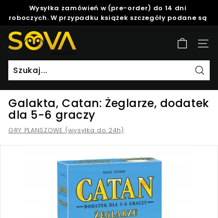
Skip
Wysyłka zamówień w (pre-order) do 14 dni
to
roboczych. W przypadku książek szczegóły podane są
Pause
content
w opisie produktu.
slideshow
S
Site
o
v
a
Szuk
Galakta, Catan: Żeglarze, dodatek
dla 5-6 graczy
GRY PLANSZOWE (wysyłka do 24h)