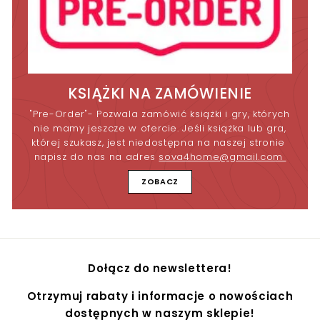
KSIĄŻKI NA ZAMÓWIENIE
"Pre-Order"- Pozwala zamówić książki i gry, których
nie mamy jeszcze w ofercie. Jeśli książka lub gra,
której szukasz, jest niedostępna na naszej stronie
napisz do nas na adres
sova4home@gmail.com
ZOBACZ
Dołącz do newslettera!
Otrzymuj rabaty i informacje o nowościach
dostępnych w naszym sklepie!