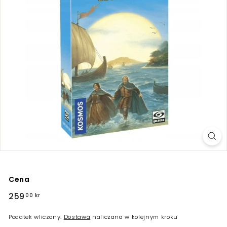
Cena
Regularna
259
259,00
00 kr
cena
kr
Podatek wliczony.
Dostawa
naliczana w kolejnym kroku