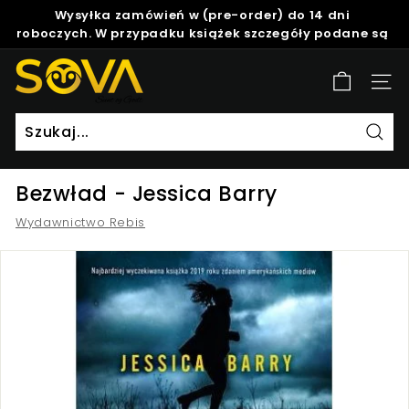
Skip
Wysyłka zamówień w (pre-order) do 14 dni
to
roboczych. W przypadku książek szczegóły podane są
Pause
content
w opisie produktu.
slideshow
S
Site
o
v
a
Szuk
Bezwład - Jessica Barry
Wydawnictwo Rebis