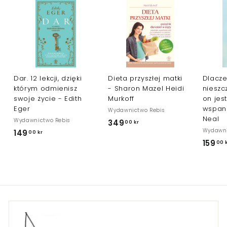
Dar. 12 lekcji, dzięki
Dieta przyszłej matki
Dlacze
którym odmienisz
- Sharon Mazel Heidi
nieszc
swoje życie - Edith
Murkoff
on jest
Eger
wspani
Wydawnictwo Rebis
Neal
Wydawnictwo Rebis
349
3
00 kr
Wydawni
149
1
00 kr
4
159
00 
4
9
9
,
,
0
0
0
0
k
k
r
r