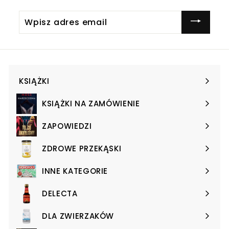
Wpisz
adres
email
KSIĄŻKI
Expand
submenu
KSIĄŻKI NA ZAMÓWIENIE
Expand
submenu
ZAPOWIEDZI
Expand
submenu
ZDROWE PRZEKĄSKI
Expand
submenu
INNE KATEGORIE
Expand
submenu
DELECTA
Expand
submenu
DLA ZWIERZAKÓW
Expand