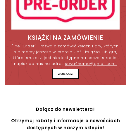
KSIĄŻKI NA ZAMÓWIENIE
"Pre-Order"- Pozwala zamówić książki i gry, których
nie mamy jeszcze w ofercie. Jeśli książka lub gra,
której szukasz, jest niedostępna na naszej stronie
napisz do nas na adres
sova4home@gmail.com
ZOBACZ
Dołącz do newslettera!
Otrzymuj rabaty i informacje o nowościach
dostępnych w naszym sklepie!