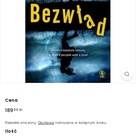
Cena
Regularna
189
189,00
00 kr
cena
kr
Podatek wliczony.
Dostawa
naliczana w kolejnym kroku
Ilość