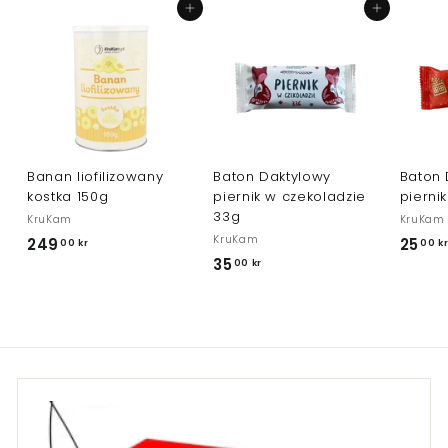
r
Dodaj do koszyka
Dodaj do koszyka
Banan liofilizowany
Baton Daktylowy
Baton 
kostka 150g
piernik w czekoladzie
pierni
33g
KruKam
KruKam
KruKam
249
2
25
00 kr
00 k
35
3
00 kr
4
5
9
,
,
0
0
0
0
k
k
r
r