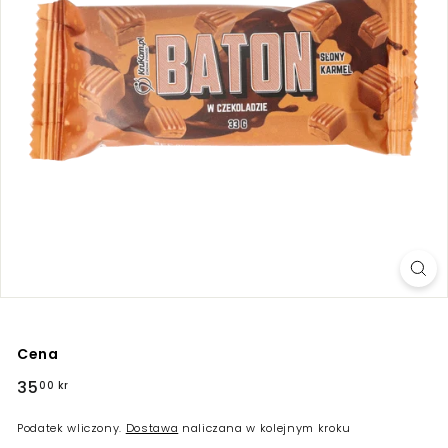
Cena
Regularna
35
35,00
00 kr
cena
kr
Podatek wliczony.
Dostawa
naliczana w kolejnym kroku