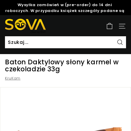
Skip
Wysyłka zamówień w (pre-order) do 14 dni
to
roboczych. W przypadku książek szczegóły podane są
Pause
content
w opisie produktu.
slideshow
S
Site
o
v
a
Szuk
Baton Daktylowy słony karmel w
czekoladzie 33g
KruKam