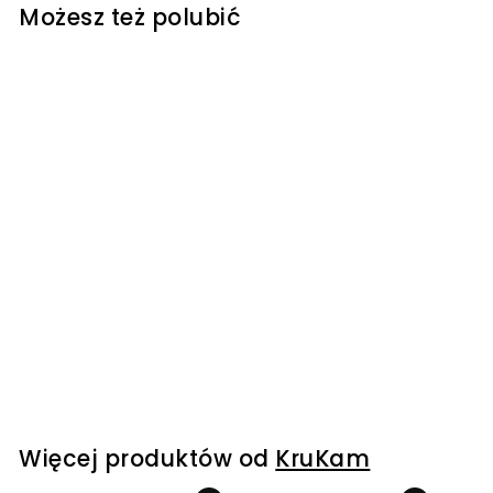
Możesz też polubić
Baton Daktylowy
słony karmel w
czekoladzie 33g
KruKam
35
3
00 kr
5
,
0
0
Więcej produktów od
KruKam
k