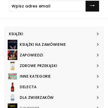
Wpisz
adres
email
KSIĄŻKI
Expand
submenu
KSIĄŻKI NA ZAMÓWIENIE
Expand
submenu
ZAPOWIEDZI
Expand
submenu
ZDROWE PRZEKĄSKI
Expand
submenu
INNE KATEGORIE
Expand
submenu
DELECTA
Expand
submenu
DLA ZWIERZAKÓW
Expand
submenu