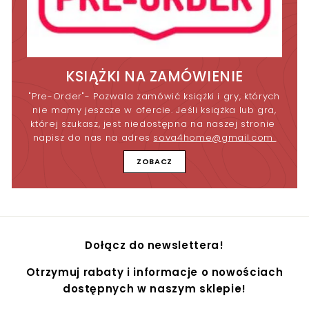
KSIĄŻKI NA ZAMÓWIENIE
"Pre-Order"- Pozwala zamówić książki i gry, których
nie mamy jeszcze w ofercie. Jeśli książka lub gra,
której szukasz, jest niedostępna na naszej stronie
napisz do nas na adres
sova4home@gmail.com
ZOBACZ
Dołącz do newslettera!
Otrzymuj rabaty i informacje o nowościach
dostępnych w naszym sklepie!