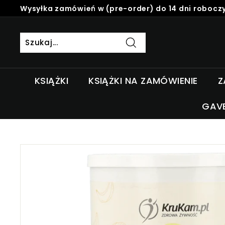
Skip
Wysyłka zamówień w (pre-order) do 14 dni roboczy
to
Pause
content
slideshow
Szukaj
KSIĄŻKI
KSIĄŻKI NA ZAMÓWIENIE
Z
GAV