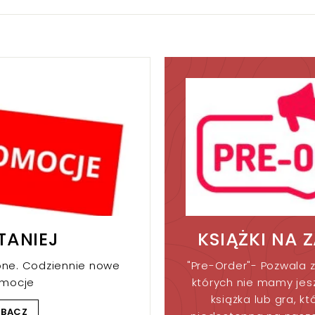
k
k
r
r
TANIEJ
KSIĄŻKI NA 
one. Codziennie nowe
"Pre-Order"- Pozwala z
omocje
których nie mamy jesz
książka lub gra, kt
OBACZ