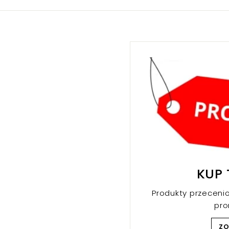
k
r
r
KUP 
Produkty przeceni
pr
Z