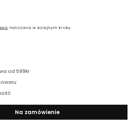
awa
naliczana w kolejnym kroku
a od 599kr
towaru
ność
Na zamówienie