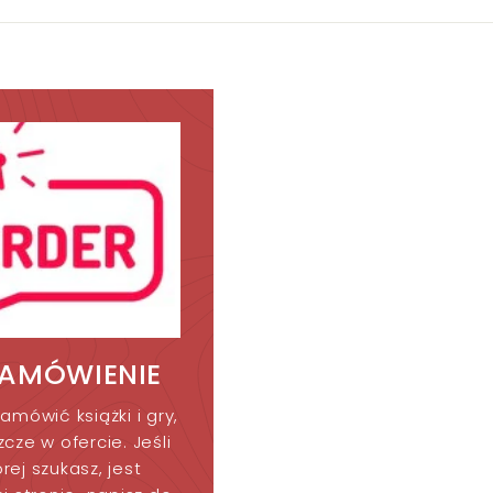
k
r
r
ZAMÓWIENIE
amówić książki i gry,
cze w ofercie. Jeśli
órej szukasz, jest