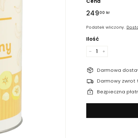
Cena
Regularna
249
249,00
00 kr
cena
kr
Podatek wliczony.
Dost
Ilość
−
+
Darmowa dostaw
Darmowy zwrot 
Bezpieczna płat