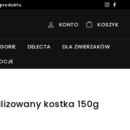
 produktu.
Instagra
Faceb
KONTO
KOSZYK
EGORIE
DELECTA
DLA ZWIERZAKÓW
OCJE
ilizowany kostka 150g