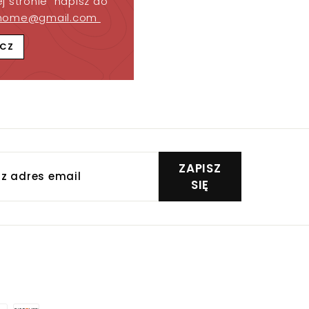
j stronie napisz do
home@gmail.com
CZ
z
ZAPISZ
s
SIĘ
Y