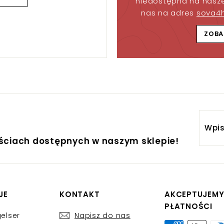
niedostępna na nasze
nas na adres
sova4
ZOBA
Wpis
adre
ościach dostępnych w naszym sklepie!
email
JE
KONTAKT
AKCEPTUJEM
PŁATNOŚCI
elser
Napisz do nas