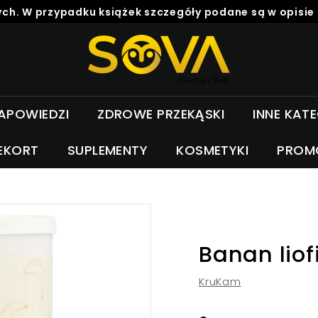
ch. W przypadku książek szczegóły podane są w opisie
S
o
v
a
APOWIEDZI
ZDROWE PRZEKĄSKI
INNE KAT
EKORT
SUPLEMENTY
KOSMETYKI
PROM
Banan liof
KruKam