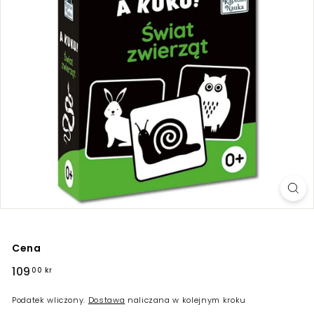
Cena
Regularna
109
109,00
00 kr
cena
kr
Podatek wliczony.
Dostawa
naliczana w kolejnym kroku