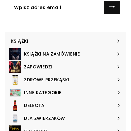
Wpisz
adres
email
KSIĄŻKI
Expand
submenu
KSIĄŻKI NA ZAMÓWIENIE
Expand
submenu
ZAPOWIEDZI
Expand
submenu
ZDROWE PRZEKĄSKI
Expand
submenu
INNE KATEGORIE
Expand
submenu
DELECTA
Expand
submenu
DLA ZWIERZAKÓW
Expand
submenu