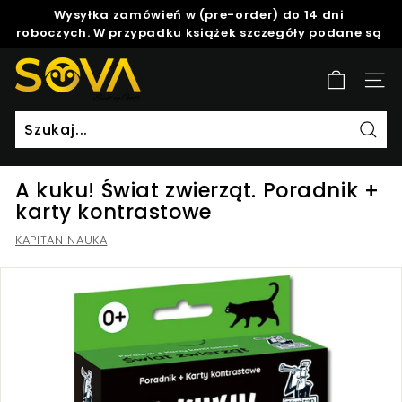
Skip
Wysyłka zamówień w (pre-order) do 14 dni
to
roboczych. W przypadku książek szczegóły podane są
Pause
content
w opisie produktu.
slideshow
S
Site
o
v
a
Szuk
A kuku! Świat zwierząt. Poradnik +
karty kontrastowe
KAPITAN NAUKA