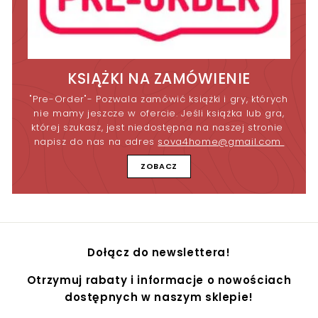
KSIĄŻKI NA ZAMÓWIENIE
"Pre-Order"- Pozwala zamówić książki i gry, których
nie mamy jeszcze w ofercie. Jeśli książka lub gra,
której szukasz, jest niedostępna na naszej stronie
napisz do nas na adres
sova4home@gmail.com
ZOBACZ
Dołącz do newslettera!
Otrzymuj rabaty i informacje o nowościach
dostępnych w naszym sklepie!