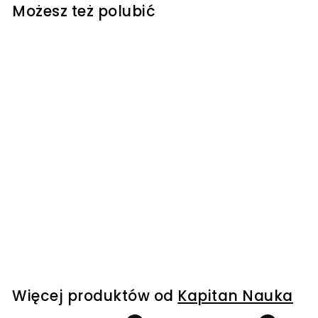
Możesz też polubić
A kuku! Świat
zwierząt. Poradnik +
karty kontrastowe
Kapitan Nauka
109
1
00 kr
0
9
,
0
Więcej produktów od
Kapitan Nauka
0